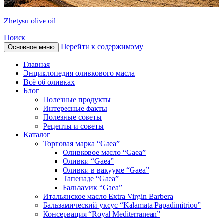
Zhetysu olive oil
Поиск
Перейти к содержимому
Основное меню
Главная
Энциклопедия оливкового масла
Всё об оливках
Блог
Полезные продукты
Интересные факты
Полезные советы
Рецепты и советы
Каталог
Торговая марка “Gaea”
Оливковое масло “Gaea”
Оливки “Gaea”
Оливки в вакууме “Gaea”
Тапенаде “Gaea”
Бальзамик “Gaea”
Итальянское масло Extra Virgin Barbera
Бальзамический уксус “Kalamata Papadimitriou”
Консервация “Royal Mediterranean”