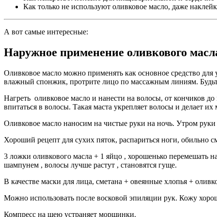
Как только не используют оливковое масло, даже наклейки
А вот самые интересные:
Наружное применение оливкового масл
Оливковое масло можно применять как основное средство для 
влажный спонжик, протрите лицо по массажным линиям. Будьте 
Нагреть оливковое масло и нанести на волосы, от кончиков до
впитаться в волосы. Такая маста укрепляет волосы и делает их
Оливковое масло наносим на чистые руки на ночь. Утром руки
Хороший рецепт для сухих пяток, распариться ноги, обильно см
3 ложки оливкового масла + 1 яйцо , хорошенько перемешать н
шампунем , волосы лучше растут , становятся гуще.
В качестве маски для лица, сметана + овеянные хлопья + оливк
Можно использовать после восковой эпиляции рук. Кожу хорош
Компресс на шею устраняет морщинки.