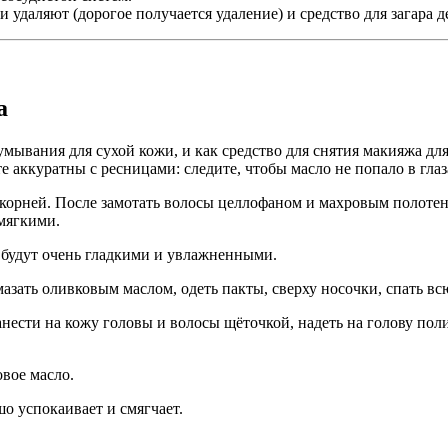
 удаляют (дорогое получается удаление) и средство для загара д
а
умывания для сухой кожи, и как средство для снятия макияжа дл
аккуратны с ресницами: следите, чтобы масло не попало в глаз
 корней. После замотать волосы целлофаном и махровым полотенц
 мягкими.
 будут очень гладкими и увлажненными.
азать оливковым маслом, одеть пакты, сверху носочки, спать вс
анести на кожу головы и волосы щёточкой, надеть на голову пол
овое масло.
о успокаивает и смягчает.