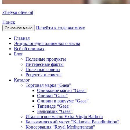
Zhetysu olive oil
Поиск
Перейти к содержимому
Основное меню
Главная
Энциклопедия оливкового масла
Всё об оливках
Блог
Полезные продукты
Интересные факты
Полезные советы
Рецепты и советы
Каталог
Торговая марка “Gaea”
Оливковое масло “Gaea”
Оливки “Gaea”
Оливки в вакууме “Gaea”
Тапенаде “Gaea”
Бальзамик “Gaea”
Итальянское масло Extra Virgin Barbera
Бальзамический уксус “Kalamata Papadimitriou”
Консервация “Royal Mediterranean”