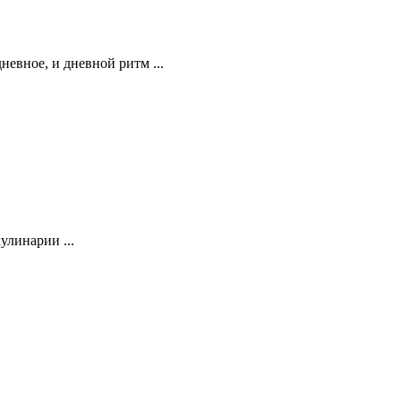
евное, и дневной ритм ...
улинарии ...