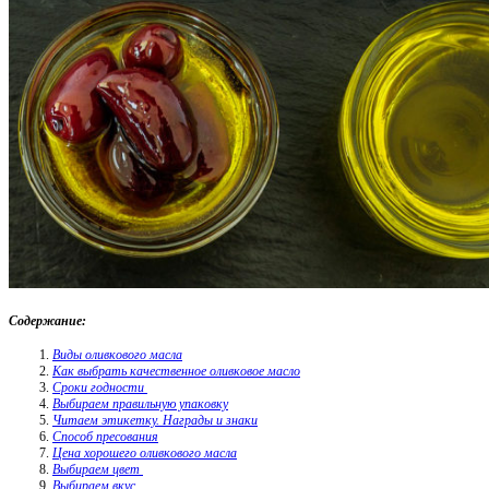
Содержание:
Виды оливкового масла
Как выбрать качественное оливковое масло
Сроки годности
Выбираем правильную упаковку
Читаем этикетку. Награды и знаки
Способ пресования
Цена хорошего оливкового масла
Выбираем цвет
Выбираем вкус