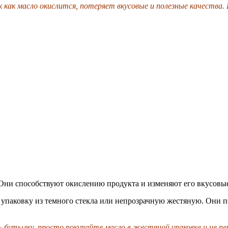
как масло окислится, потеряет вкусовые и полезные качества.
а. Они способствуют окислению продукта и изменяют его вкусовы
 упаковку из темного стекла или непрозрачную жестяную. Они п
ть бутылку, просто покупайте масло в жестяной упаковке и не 