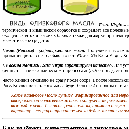
Extra Virgin
–
м
термической и химической обработке и сохраняет все полезные
овощей, салатов и готовых блюд, а также для жарки при темпер
косметическое средство.
Помас (Pomace)
– рафинированное масло
. Получается из отжи
придания цвета в него добавляют от 5% до 15% Extra Virgin. Х
Н
е всегда надпись Extra Virgin гарантирует качество.
Для уст
(очищать физико-химическими процессами). Оно попадает под к
Часто оливки отжимаю не сразу после сбора, а после нескольки
Pure. Кислотность такого масла будет больше 2 и пользы в нем 
Какое оливковое масло лучше? Рафинированное или нер
выдерживает более высокие температуры и не разлагается.
важный аспект. С точки зрения пользы, аромата и вкуса 
картошку – то рафинированное масло будет отличным выбор
Как выбрать качественное оливковое ма