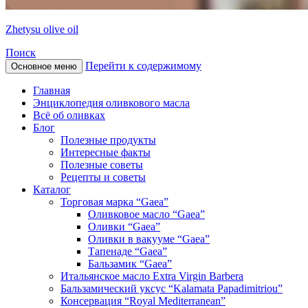
Zhetysu olive oil
Поиск
Перейти к содержимому
Основное меню
Главная
Энциклопедия оливкового масла
Всё об оливках
Блог
Полезные продукты
Интересные факты
Полезные советы
Рецепты и советы
Каталог
Торговая марка “Gaea”
Оливковое масло “Gaea”
Оливки “Gaea”
Оливки в вакууме “Gaea”
Тапенаде “Gaea”
Бальзамик “Gaea”
Итальянское масло Extra Virgin Barbera
Бальзамический уксус “Kalamata Papadimitriou”
Консервация “Royal Mediterranean”