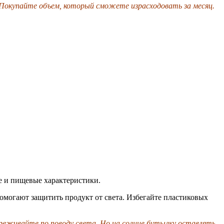
 Покупайте объем, который сможете израсходовать за месяц.
е и пищевые характеристики.
омогают защитить продукт от света. Избегайте пластиковых
переживайте по поводу света. Но на солнце бутылку оставлять