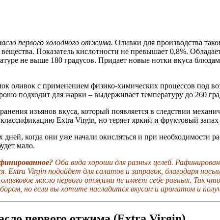
асло первого холодного отжима.
Оливки для производства тако
 вещества. Показатель кислотности не превышает 0,8%. Обладае
атуре не выше 180 градусов. Придает новые нотки вкуса блюдам 
мок оливок с применением физико-химических процессов под возд
орошо подходит для жарки – выдерживает температуру до 260 гра
ранения изъянов вкуса, который появляется в следствии механич
лассификацию Extra Virgin, но теряет яркий и фруктовый запах 
х дней, когда они уже начали окисляться и при необходимости ра
будет мало.
афинированное?
Оба вида хороши для разных целей. Рафинирован
 Extra Virgin подойдет для салатов и заправок, благодаря нас
– оливковое масло первого отжима не имеет себе равных. Так ч
ом, но если вы хотите насладится вкусом и ароматом и получит
сло первого отжима (Extra Virgin)