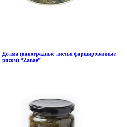
Долма (виноградные листья фаршированные
рисом) “Zanae”