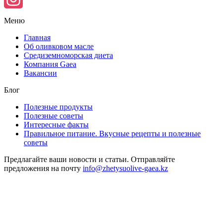
Instagram
Меню
Главная
Об оливковом масле
Средиземноморская диета
Компания Gaea
Вакансии
Блог
Полезные продукты
Полезные советы
Интересные факты
Правильное питание. Вкусные рецепты и полезные
советы
Предлагайте ваши новости и статьи. Отправляйте
предложения на почту
info@zhetysuolive-gaea.kz