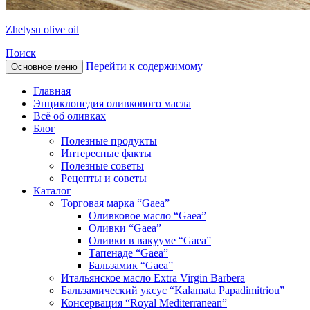
Zhetysu olive oil
Поиск
Перейти к содержимому
Основное меню
Главная
Энциклопедия оливкового масла
Всё об оливках
Блог
Полезные продукты
Интересные факты
Полезные советы
Рецепты и советы
Каталог
Торговая марка “Gaea”
Оливковое масло “Gaea”
Оливки “Gaea”
Оливки в вакууме “Gaea”
Тапенаде “Gaea”
Бальзамик “Gaea”
Итальянское масло Extra Virgin Barbera
Бальзамический уксус “Kalamata Papadimitriou”
Консервация “Royal Mediterranean”