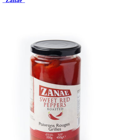
“Zanae”