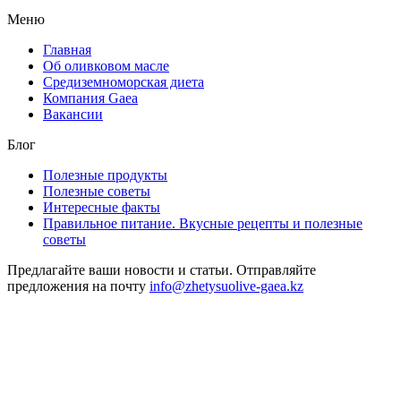
Instagram
Меню
Главная
Об оливковом масле
Средиземноморская диета
Компания Gaea
Вакансии
Блог
Полезные продукты
Полезные советы
Интересные факты
Правильное питание. Вкусные рецепты и полезные
советы
Предлагайте ваши новости и статьи. Отправляйте
предложения на почту
info@zhetysuolive-gaea.kz