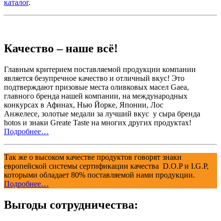
каталог
.
Качество – наше всё!
Главным критерием поставляемой продукции компании
является безупречное качество и отличный вкус! Это
подтверждают призовые места оливковых масел Gaea,
главного бренда нашей компании, на международных
конкурсах в Афинах, Нью Йорке, Японии, Лос
Анжелесе, золотые медали за лучший вкус у сыра бренда
hotos и знаки Greate Taste на многих других продуктах!
Подробнее…
Так же о высоком качестве продуктов говорят знаки
европейской системы сертификации качества D.O.P и I.G.P,
которыми обладает 80% поставляемой нами продукции.
Подробнее…
Выгоды сотрудничества: