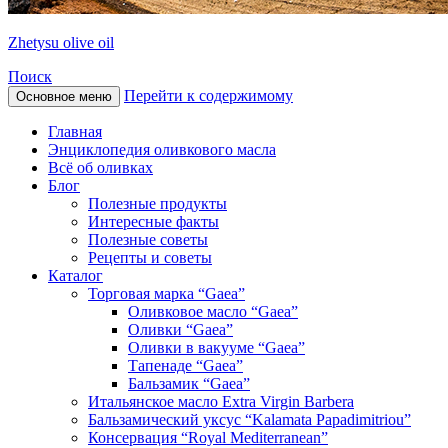
Zhetysu olive oil
Поиск
Перейти к содержимому
Основное меню
Главная
Энциклопедия оливкового масла
Всё об оливках
Блог
Полезные продукты
Интересные факты
Полезные советы
Рецепты и советы
Каталог
Торговая марка “Gaea”
Оливковое масло “Gaea”
Оливки “Gaea”
Оливки в вакууме “Gaea”
Тапенаде “Gaea”
Бальзамик “Gaea”
Итальянское масло Extra Virgin Barbera
Бальзамический уксус “Kalamata Papadimitriou”
Консервация “Royal Mediterranean”