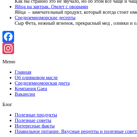
Как бы странно это не звучало, но об этом всё чаще и ча
Яйца на завтрак. Омлет с овощами
Яйца – замечательный продукт, который всегда стоит им
Средиземноморские десерты
Сыр Фета, нежный ягненок, прекрасный мед , оливки и 
Facebook
Instagram
Меню
Главная
Об оливковом масле
Средиземноморская диета
Компания Gaea
Вакансии
Блог
Полезные продукты
Полезные советы
Интересные факты
Правильное питание. Вкусные рецепты и полезные сове