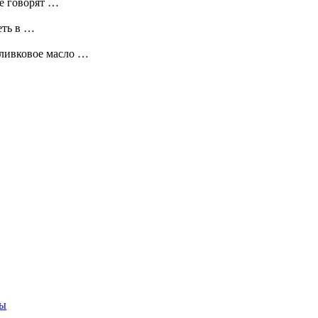
ще говорят …
еть в …
оливковое масло …
ты