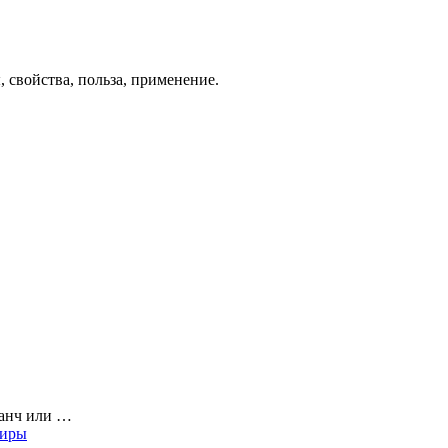
 свойства, польза, применение.
ланч или …
жиры