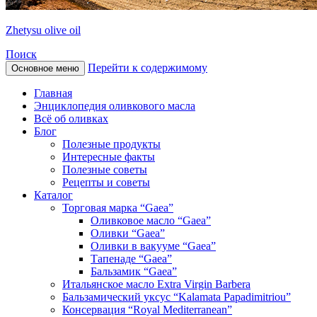
Zhetysu olive oil
Поиск
Перейти к содержимому
Основное меню
Главная
Энциклопедия оливкового масла
Всё об оливках
Блог
Полезные продукты
Интересные факты
Полезные советы
Рецепты и советы
Каталог
Торговая марка “Gaea”
Оливковое масло “Gaea”
Оливки “Gaea”
Оливки в вакууме “Gaea”
Тапенаде “Gaea”
Бальзамик “Gaea”
Итальянское масло Extra Virgin Barbera
Бальзамический уксус “Kalamata Papadimitriou”
Консервация “Royal Mediterranean”