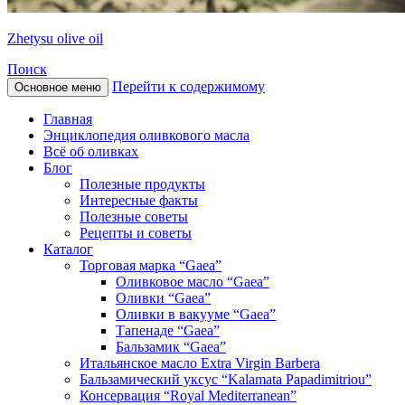
Zhetysu olive oil
Поиск
Перейти к содержимому
Основное меню
Главная
Энциклопедия оливкового масла
Всё об оливках
Блог
Полезные продукты
Интересные факты
Полезные советы
Рецепты и советы
Каталог
Торговая марка “Gaea”
Оливковое масло “Gaea”
Оливки “Gaea”
Оливки в вакууме “Gaea”
Тапенаде “Gaea”
Бальзамик “Gaea”
Итальянское масло Extra Virgin Barbera
Бальзамический уксус “Kalamata Papadimitriou”
Консервация “Royal Mediterranean”