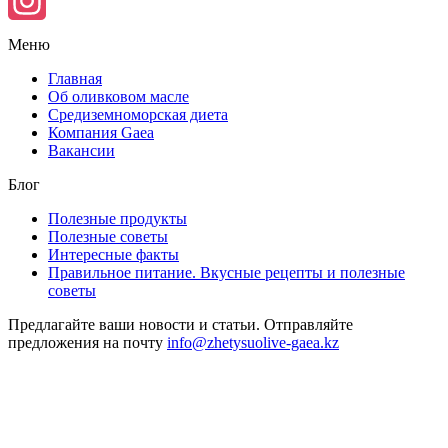
Facebook
Instagram
Меню
Главная
Об оливковом масле
Средиземноморская диета
Компания Gaea
Вакансии
Блог
Полезные продукты
Полезные советы
Интересные факты
Правильное питание. Вкусные рецепты и полезные
советы
Предлагайте ваши новости и статьи. Отправляйте
предложения на почту
info@zhetysuolive-gaea.kz