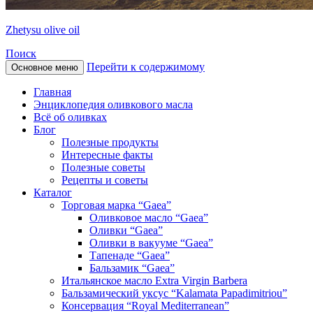
Zhetysu olive oil
Поиск
Перейти к содержимому
Основное меню
Главная
Энциклопедия оливкового масла
Всё об оливках
Блог
Полезные продукты
Интересные факты
Полезные советы
Рецепты и советы
Каталог
Торговая марка “Gaea”
Оливковое масло “Gaea”
Оливки “Gaea”
Оливки в вакууме “Gaea”
Тапенаде “Gaea”
Бальзамик “Gaea”
Итальянское масло Extra Virgin Barbera
Бальзамический уксус “Kalamata Papadimitriou”
Консервация “Royal Mediterranean”