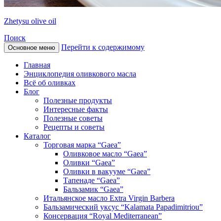
Zhetysu olive oil
Поиск
Перейти к содержимому
Основное меню
Главная
Энциклопедия оливкового масла
Всё об оливках
Блог
Полезные продукты
Интересные факты
Полезные советы
Рецепты и советы
Каталог
Торговая марка “Gaea”
Оливковое масло “Gaea”
Оливки “Gaea”
Оливки в вакууме “Gaea”
Тапенаде “Gaea”
Бальзамик “Gaea”
Итальянское масло Extra Virgin Barbera
Бальзамический уксус “Kalamata Papadimitriou”
Консервация “Royal Mediterranean”