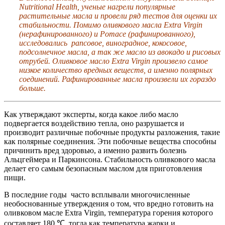
Nutritional Health, ученые нагрели популярные
растительные масла и провели ряд тестов для оценки их
стабильности. Помимо оливкового масла Extra Virgin
(нерафинированного) и Pomace (рафинированного),
исследовались рапсовое, виноградное, кокосовое,
подсолнечное масла, а так же масло из авокадо и рисовых
отрубей. Оливковое масло Extra Virgin произвело самое
низкое количество вредных веществ, а именно полярных
соединений. Рафинированные масла произвели их гораздо
больше.
Как утверждают эксперты, когда какое либо масло
подвергается воздействию тепла, оно разрушается и
производит различные побочные продукты разложения, такие
как полярные соединения. Эти побочные вещества способны
причинить вред здоровью, а именно развить болезнь
Альцгеймера и Паркинсона. Стабильность оливкового масла
делает его самым безопасным маслом для приготовления
пищи.
В последние годы часто всплывали многочисленные
необоснованные утверждения о том, что вредно готовить на
оливковом масле Extra Virgin, температура горения которого
составляет 180 ℃, тогда как температура жарки и