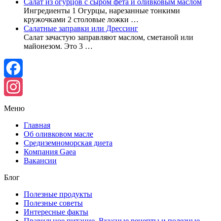
Салат из огурцов с сыром фета и оливковым маслом
Ингредиенты 1 Огурцы, нарезанные тонкими
кружочками 2 столовые ложки …
Салатные заправки или Дрессинг
Салат зачастую заправляют маслом, сметаной или
майонезом. Это 3 …
Facebook
Instagram
Меню
Главная
Об оливковом масле
Средиземноморская диета
Компания Gaea
Вакансии
Блог
Полезные продукты
Полезные советы
Интересные факты
Правильное питание. Вкусные рецепты и полезные