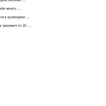
себе много …
тся в кулинарии …
е занимает от 20 …