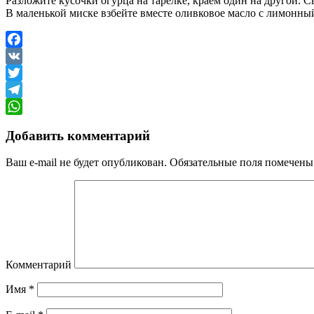
Разложите кусочки огурца на тарелке, краем один на другой. С
В маленькой миске взбейте вместе оливковое масло с лимонны
Facebook
VK
Twitter
Telegram
WhatsApp
Добавить комментарий
Ваш e-mail не будет опубликован.
Обязательные поля помечен
Комментарий
Имя
*