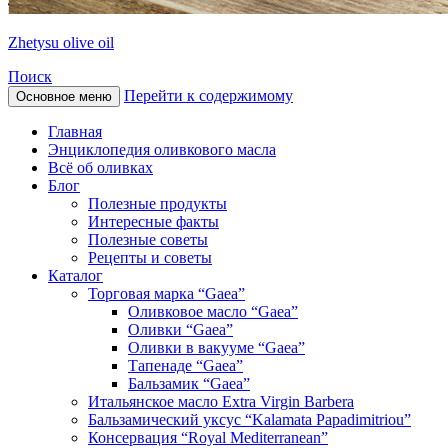
Zhetysu olive oil
Поиск
Перейти к содержимому
Основное меню
Главная
Энциклопедия оливкового масла
Всё об оливках
Блог
Полезные продукты
Интересные факты
Полезные советы
Рецепты и советы
Каталог
Торговая марка “Gaea”
Оливковое масло “Gaea”
Оливки “Gaea”
Оливки в вакууме “Gaea”
Тапенаде “Gaea”
Бальзамик “Gaea”
Итальянское масло Extra Virgin Barbera
Бальзамический уксус “Kalamata Papadimitriou”
Консервация “Royal Mediterranean”