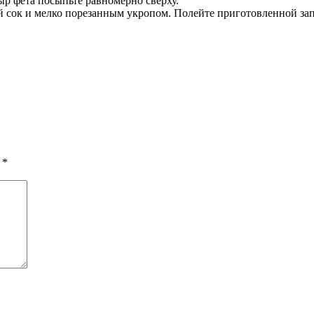
ыр фета посыпьте равномерно сверху.
й сок и мелко порезанным укропом. Полейте приготовленной зап
ы
*