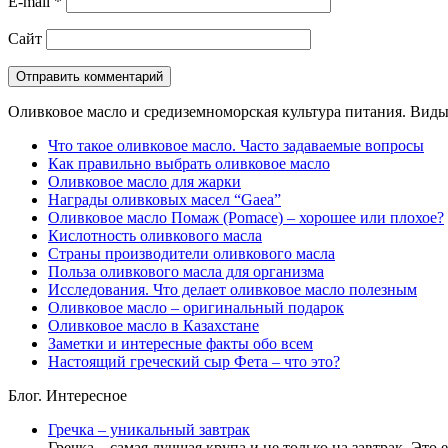
E-mail
*
Сайт
Оливковое масло и средиземноморская культура питания. Виды,
Что такое оливковое масло. Часто задаваемые вопросы
Как правильно выбрать оливковое масло
Оливковое масло для жарки
Награды оливковых масел “Gaea”
Оливковое масло Помаж (Pomace) – хорошее или плохое?
Кислотность оливкового масла
Страны производители оливкового масла
Польза оливкового масла для организма
Исследования. Что делает оливковое масло полезным
Оливковое масло – оригинальный подарок
Оливковое масло в Казахстане
Заметки и интересные факты обо всем
Настоящий греческий сыр Фета – что это?
Блог. Интересное
Гречка – уникальный завтрак
Гречка – самая лучшая крупа и не только на завтрак. Это