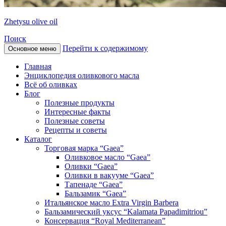
Zhetysu olive oil
Поиск
Перейти к содержимому
Основное меню
Главная
Энциклопедия оливкового масла
Всё об оливках
Блог
Полезные продукты
Интересные факты
Полезные советы
Рецепты и советы
Каталог
Торговая марка “Gaea”
Оливковое масло “Gaea”
Оливки “Gaea”
Оливки в вакууме “Gaea”
Тапенаде “Gaea”
Бальзамик “Gaea”
Итальянское масло Extra Virgin Barbera
Бальзамический уксус “Kalamata Papadimitriou”
Консервация “Royal Mediterranean”