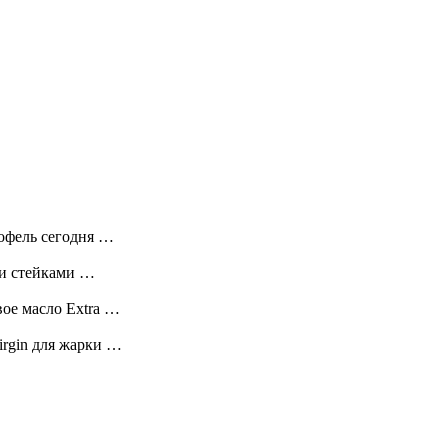
тофель сегодня …
ми стейками …
ое масло Extra …
irgin для жарки …