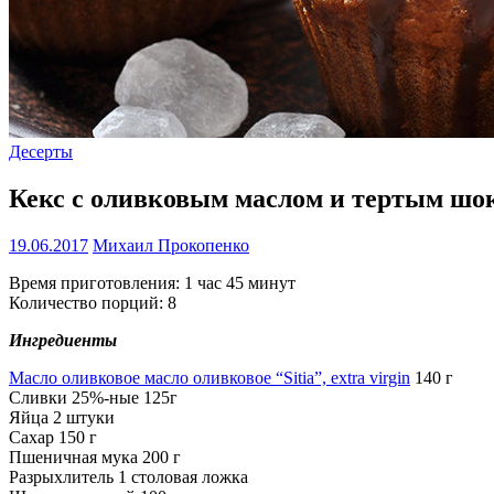
Десерты
Кекс с оливковым маслом и тертым шокол
19.06.2017
Михаил Прокопенко
Время приготовления: 1 час 45 минут
Количество порций: 8
Ингредиенты
Масло оливковое масло оливковое “Sitia”, extra virgin
140 г
Сливки 25%-ные 125г
Яйца 2 штуки
Сахар 150 г
Пшеничная мука 200 г
Разрыхлитель 1 столовая ложка