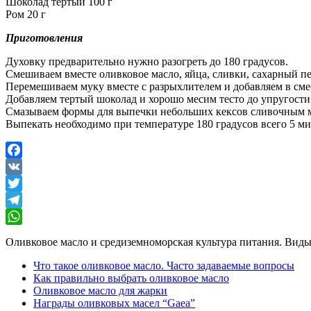
Шоколад тертый 100 г
Ром 20 г
Приготовления
Духовку предварительно нужно разогреть до 180 градусов.
Смешиваем вместе оливковое масло, яйца, сливки, сахарный пе
Перемешиваем муку вместе с разрыхлителем и добавляем в сме
Добавляем тертый шоколад и хорошо месим тесто до упругости
Смазываем формы для выпечки небольших кексов сливочным м
Выпекать необходимо при температуре 180 градусов всего 5 мин
Facebook
VK
Twitter
Telegram
WhatsApp
Оливковое масло и средиземноморская культура питания. Виды,
Что такое оливковое масло. Часто задаваемые вопросы
Как правильно выбрать оливковое масло
Оливковое масло для жарки
Награды оливковых масел “Gaea”