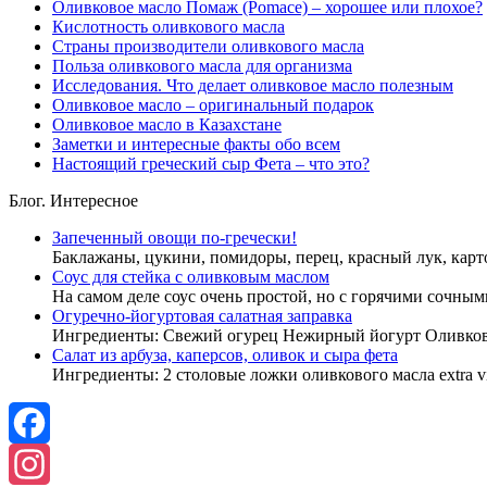
Оливковое масло Помаж (Pomace) – хорошее или плохое?
Кислотность оливкового масла
Страны производители оливкового масла
Польза оливкового масла для организма
Исследования. Что делает оливковое масло полезным
Оливковое масло – оригинальный подарок
Оливковое масло в Казахстане
Заметки и интересные факты обо всем
Настоящий греческий сыр Фета – что это?
Блог. Интересное
Запеченный овощи по-гречески!
Баклажаны, цукини, помидоры, перец, красный лук, кар
Соус для стейка с оливковым маслом
На самом деле соус очень простой, но с горячими сочны
Огуречно-йогуртовая салатная заправка
Ингредиенты: Свежий огурец Нежирный йогурт Оливков
Салат из арбуза, каперсов, оливок и сыра фета
Ингредиенты: 2 столовые ложки оливкового масла extra v
Facebook