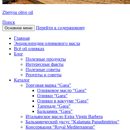
Zhetysu olive oil
Поиск
Перейти к содержимому
Основное меню
Главная
Энциклопедия оливкового масла
Всё об оливках
Блог
Полезные продукты
Интересные факты
Полезные советы
Рецепты и советы
Каталог
Торговая марка “Gaea”
Оливковое масло “Gaea”
Оливки “Gaea”
Оливки в вакууме “Gaea”
Тапенаде “Gaea”
Бальзамик “Gaea”
Итальянское масло Extra Virgin Barbera
Бальзамический уксус “Kalamata Papadimitriou”
Консервация “Royal Mediterranean”