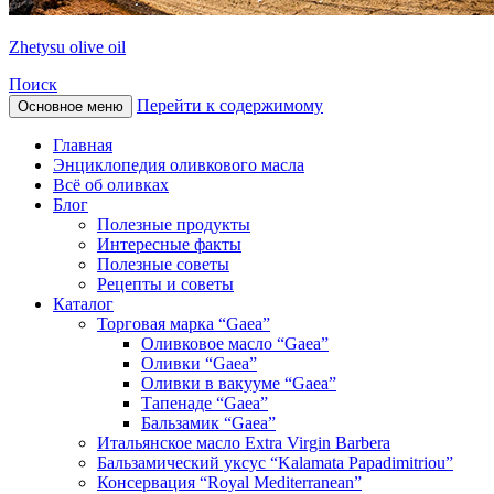
Zhetysu olive oil
Поиск
Перейти к содержимому
Основное меню
Главная
Энциклопедия оливкового масла
Всё об оливках
Блог
Полезные продукты
Интересные факты
Полезные советы
Рецепты и советы
Каталог
Торговая марка “Gaea”
Оливковое масло “Gaea”
Оливки “Gaea”
Оливки в вакууме “Gaea”
Тапенаде “Gaea”
Бальзамик “Gaea”
Итальянское масло Extra Virgin Barbera
Бальзамический уксус “Kalamata Papadimitriou”
Консервация “Royal Mediterranean”