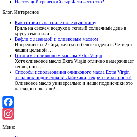
Настоящий греческий сыр Фета – что это?
Блог. Интересное
Как готовить на гриле полезную пищу
Гриль на свежем воздухе в теплый солнечный день в
кругу семьи или …
Вафли с лавандой и оливковым маслом
Ингредиенты 2 яйца, желтки и белые отделить Четверть
чашки цельной …
Готовим с оливковым маслом Extra Virgin
Хотя оливковое масло Extra Virgin отлично выдерживает
тепло, оно …
Способы использования оливкового масла Extra Virgin
от наших подписчиков! Лайвхаки, секреты и хитрости!
Оливковое масло универсально и наши подписчики это
наглядно показали! …
Facebook
Instagram
Меню