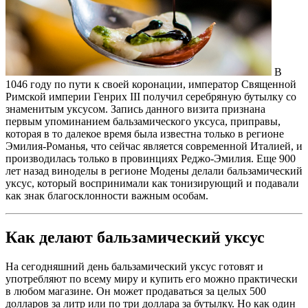
В
1046 году по пути к своей коронации, император Священной
Римской империи Генрих III получил серебряную бутылку со
знаменитым уксусом. Запись данного визита признана
первым упоминанием бальзамического уксуса, приправы,
которая в то далекое время была известна только в регионе
Эмилия-Романья, что сейчас является современной Италией, и
производилась только в провинциях Реджо-Эмилия. Еще 900
лет назад виноделы в регионе Модены делали бальзамический
уксус, который воспринимали как тонизирующий и подавали
как знак благосклонности важным особам.
Как делают бальзамический уксус
На сегодняшний день бальзамический уксус готовят и
употребляют по всему миру и купить его можно практически
в любом магазине. Он может продаваться за целых 500
долларов за литр или по три доллара за бутылку. Но как один