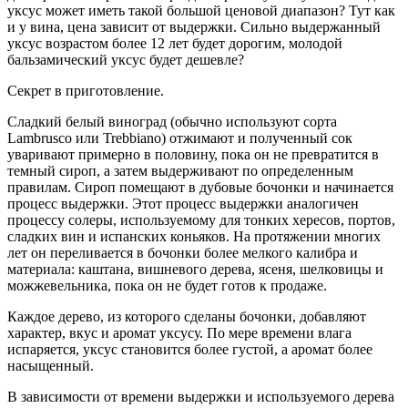
уксус может иметь такой большой ценовой диапазон? Тут как
и у вина, цена зависит от выдержки. Сильно выдержанный
уксус возрастом более 12 лет будет дорогим, молодой
бальзамический уксус будет дешевле?
Секрет в приготовление.
Сладкий белый виноград (обычно используют сорта
Lambrusco или Trebbiano) отжимают и полученный сок
уваривают примерно в половину, пока он не превратится в
темный сироп, а затем выдерживают по определенным
правилам. Сироп помещают в дубовые бочонки и начинается
процесс выдержки. Этот процесс выдержки аналогичен
процессу солеры, используемому для тонких хересов, портов,
сладких вин и испанских коньяков. На протяжении многих
лет он переливается в бочонки более мелкого калибра и
материала: каштана, вишневого дерева, ясеня, шелковицы и
можжевельника, пока он не будет готов к продаже.
Каждое дерево, из которого сделаны бочонки, добавляют
характер, вкус и аромат уксусу. По мере времени влага
испаряется, уксус становится более густой, а аромат более
насыщенный.
В зависимости от времени выдержки и используемого дерева