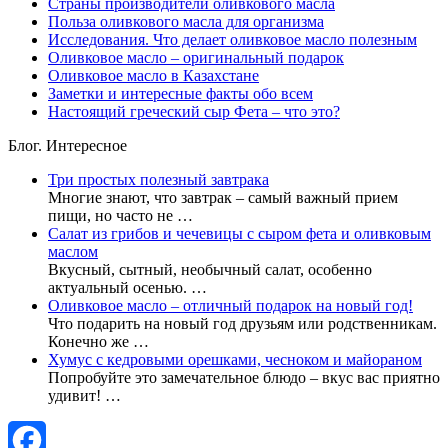
Страны производители оливкового масла
Польза оливкового масла для организма
Исследования. Что делает оливковое масло полезным
Оливковое масло – оригинальный подарок
Оливковое масло в Казахстане
Заметки и интересные факты обо всем
Настоящий греческий сыр Фета – что это?
Блог. Интересное
Три простых полезный завтрака
Многие знают, что завтрак – самый важный прием
пищи, но часто не …
Салат из грибов и чечевицы с сыром фета и оливковым
маслом
Вкусный, сытный, необычный салат, особенно
актуальный осенью. …
Оливковое масло – отличный подарок на новый год!
Что подарить на новый год друзьям или родственникам.
Конечно же …
Хумус c кедровыми орешками, чесноком и майораном
Попробуйте это замечательное блюдо – вкус вас приятно
удивит! …