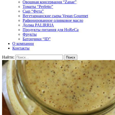
Овощная консервация “Zanae”
Томаты “Perfetto”
Сыр “Фета”
Вегетарианские сыры Vegan Gourmet
Рафинированное оливковое масло
Долма PALIRRIA
Продукты питания для HoReCa
Фрукты
Батончики “ID”
О компании
Контакты
Найти: