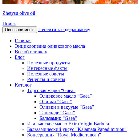
Zhetysu olive oil
Поиск
Перейти к содержимому
Основное меню
Главная
Энциклопедия оливкового масла
Всё об оливках
Блог
Полезные продукты
Интересные факты
Полезные советы
Рецепты и советы
Каталог
Торговая марка “Gaea”
Оливковое масло “Gaea”
Оливки “Gaea”
Оливки в вакууме “Gaea”
Тапенаде “Gaea”
Бальзамик “Gaea”
Итальянское масло Extra Virgin Barbera
Бальзамический уксус “Kalamata Papadimitriou”
Консервация “Royal Mediterranean”