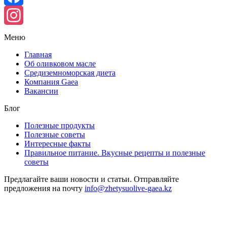
Facebook
Instagram
Меню
Главная
Об оливковом масле
Средиземноморская диета
Компания Gaea
Вакансии
Блог
Полезные продукты
Полезные советы
Интересные факты
Правильное питание. Вкусные рецепты и полезные
советы
Предлагайте ваши новости и статьи. Отправляйте
предложения на почту
info@zhetysuolive-gaea.kz