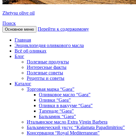
Zhetysu olive oil
Поиск
Перейти к содержимому
Основное меню
Главная
Энциклопедия оливкового масла
Всё об оливках
Блог
Полезные продукты
Интересные факты
Полезные советы
Рецепты и советы
Каталог
Торговая марка “Gaea”
Оливковое масло “Gaea”
Оливки “Gaea”
Оливки в вакууме “Gaea”
Тапенаде “Gaea”
Бальзамик “Gaea”
Итальянское масло Extra Virgin Barbera
Бальзамический уксус “Kalamata Papadimitriou”
Консервация “Royal Mediterranean”