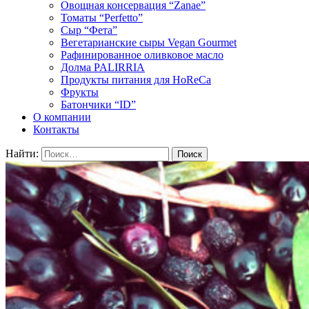
Овощная консервация “Zanae”
Томаты “Perfetto”
Сыр “Фета”
Вегетарианские сыры Vegan Gourmet
Рафинированное оливковое масло
Долма PALIRRIA
Продукты питания для HoReCa
Фрукты
Батончики “ID”
О компании
Контакты
Найти: