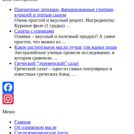
Пшеничные лепешки, фаршированные грибами,
курицей и тертым сыром
Очень простой и вкусный рецепт. Ингредиенты:
Куриное филе (1 грудка) …
Салаты с оливками
Оливки – вкусный и полезный продукт! А самое
простое, что можно из …
Какое растительное масло лучше для жарки пищи
Австралийские ученые провели исследование, в
котором сравнили …
Греческий “деревенский” салат
Греческий салат – одно из самых популярных и
известных греческих блюд …
Facebook
Instagram
Меню
Главная
Об оливковом масле
Средиземноморская диета