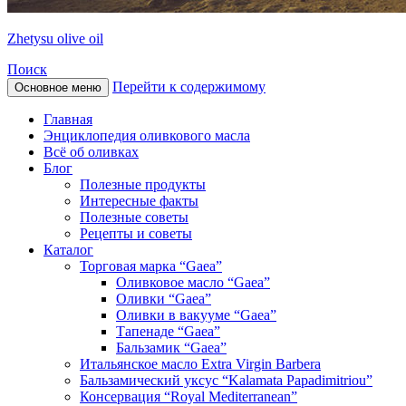
Zhetysu olive oil
Поиск
Перейти к содержимому
Основное меню
Главная
Энциклопедия оливкового масла
Всё об оливках
Блог
Полезные продукты
Интересные факты
Полезные советы
Рецепты и советы
Каталог
Торговая марка “Gaea”
Оливковое масло “Gaea”
Оливки “Gaea”
Оливки в вакууме “Gaea”
Тапенаде “Gaea”
Бальзамик “Gaea”
Итальянское масло Extra Virgin Barbera
Бальзамический уксус “Kalamata Papadimitriou”
Консервация “Royal Mediterranean”