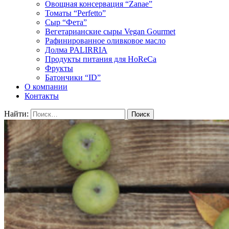
Овощная консервация “Zanae”
Томаты “Perfetto”
Сыр “Фета”
Вегетарианские сыры Vegan Gourmet
Рафинированное оливковое масло
Долма PALIRRIA
Продукты питания для HoReCa
Фрукты
Батончики “ID”
О компании
Контакты
Найти: