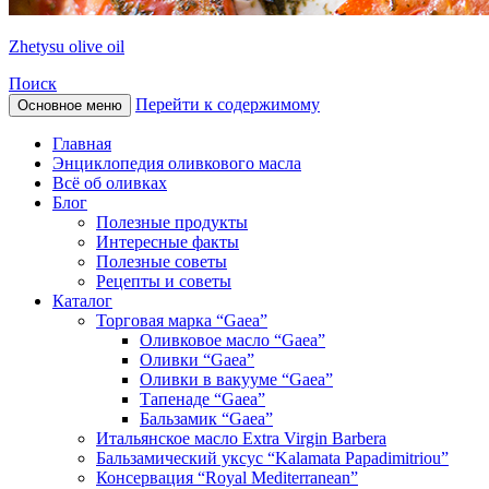
Zhetysu olive oil
Поиск
Перейти к содержимому
Основное меню
Главная
Энциклопедия оливкового масла
Всё об оливках
Блог
Полезные продукты
Интересные факты
Полезные советы
Рецепты и советы
Каталог
Торговая марка “Gaea”
Оливковое масло “Gaea”
Оливки “Gaea”
Оливки в вакууме “Gaea”
Тапенаде “Gaea”
Бальзамик “Gaea”
Итальянское масло Extra Virgin Barbera
Бальзамический уксус “Kalamata Papadimitriou”
Консервация “Royal Mediterranean”