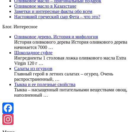
Оливковое масло – оригинальный подарок
Оливковое масло в Казахстане
Заметки и интересные факты обо всем
Настоящий греческий сыр Фета – что это?
Блог. Интересное
Оливковое дерево. История и мифология
История оливкового дерева История оливкового дерева
начинается 7000 …
Шоколадное суфле
Ингредиенты 1 столовая ложка оливкового масла Extra
Virgin 120 г …
Cалаты из огурцов
Главный герой в летних салатах – огурец. Очень
распространенный, …
Тыква и ее полезные свойства
Тыква – насыщенный питательными веществами овощ,
наполненный …
Facebook
Instagram