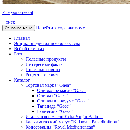
Zhetysu olive oil
Поиск
Перейти к содержимому
Основное меню
Главная
Энциклопедия оливкового масла
Всё об оливках
Блог
Полезные продукты
Интересные факты
Полезные советы
Рецепты и советы
Каталог
Торговая марка “Gaea”
Оливковое масло “Gaea”
Оливки “Gaea”
Оливки в вакууме “Gaea”
Тапенаде “Gaea”
Бальзамик “Gaea”
Итальянское масло Extra Virgin Barbera
Бальзамический уксус “Kalamata Papadimitriou”
Консервация “Royal Mediterranean”