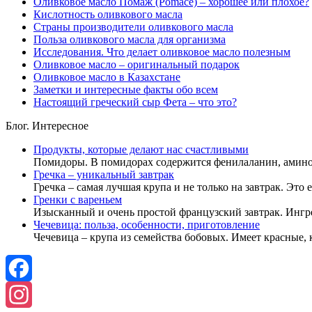
Оливковое масло Помаж (Pomace) – хорошее или плохое?
Кислотность оливкового масла
Страны производители оливкового масла
Польза оливкового масла для организма
Исследования. Что делает оливковое масло полезным
Оливковое масло – оригинальный подарок
Оливковое масло в Казахстане
Заметки и интересные факты обо всем
Настоящий греческий сыр Фета – что это?
Блог. Интересное
Продукты, которые делают нас счастливыми
Помидоры. В помидорах содержится фенилаланин, амин
Гречка – уникальный завтрак
Гречка – самая лучшая крупа и не только на завтрак. Это
Гренки с вареньем
Изысканный и очень простой французский завтрак. Ингр
Чечевица: польза, особенности, приготовление
Чечевица – крупа из семейства бобовых. Имеет красные,
Facebook