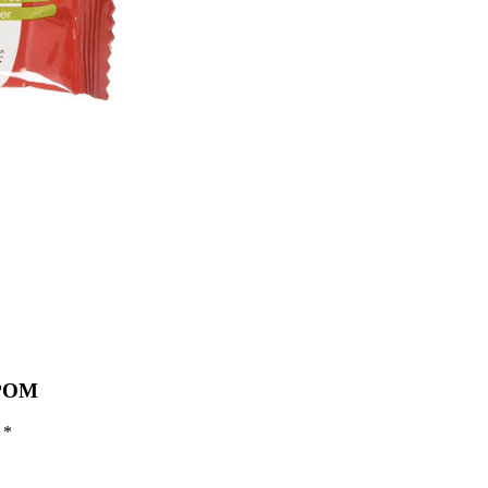
РОМ
ы
*