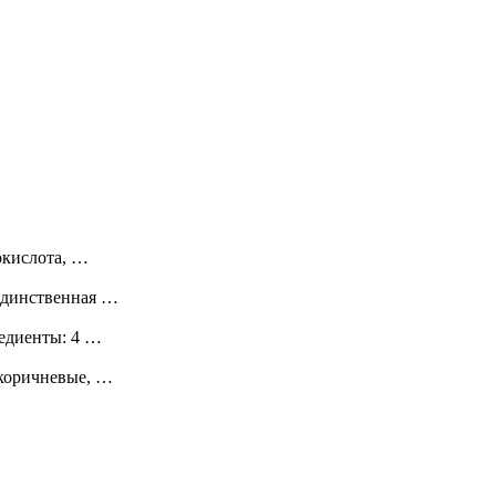
окислота, …
 единственная …
едиенты: 4 …
 коричневые, …