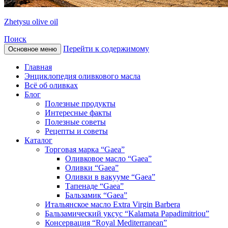
Zhetysu olive oil
Поиск
Перейти к содержимому
Основное меню
Главная
Энциклопедия оливкового масла
Всё об оливках
Блог
Полезные продукты
Интересные факты
Полезные советы
Рецепты и советы
Каталог
Торговая марка “Gaea”
Оливковое масло “Gaea”
Оливки “Gaea”
Оливки в вакууме “Gaea”
Тапенаде “Gaea”
Бальзамик “Gaea”
Итальянское масло Extra Virgin Barbera
Бальзамический уксус “Kalamata Papadimitriou”
Консервация “Royal Mediterranean”