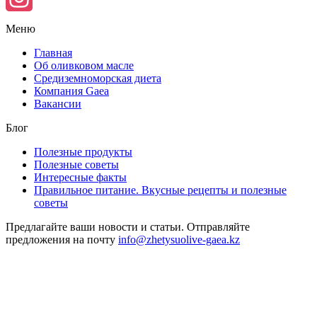
Instagram
Меню
Главная
Об оливковом масле
Средиземноморская диета
Компания Gaea
Вакансии
Блог
Полезные продукты
Полезные советы
Интересные факты
Правильное питание. Вкусные рецепты и полезные
советы
Предлагайте ваши новости и статьи. Отправляйте
предложения на почту
info@zhetysuolive-gaea.kz