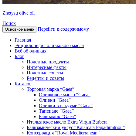
Zhetysu olive oil
Поиск
Перейти к содержимому
Основное меню
Главная
Энциклопедия оливкового масла
Всё об оливках
Блог
Полезные продукты
Интересные факты
Полезные советы
Рецепты и советы
Каталог
Торговая марка “Gaea”
Оливковое масло “Gaea”
Оливки “Gaea”
Оливки в вакууме “Gaea”
Тапенаде “Gaea”
Бальзамик “Gaea”
Итальянское масло Extra Virgin Barbera
Бальзамический уксус “Kalamata Papadimitriou”
Консервация “Royal Mediterranean”