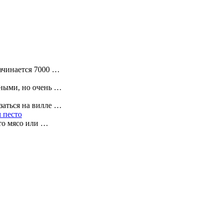
ачинается 7000 …
сными, но очень …
заться на вилле …
м песто
это мясо или …