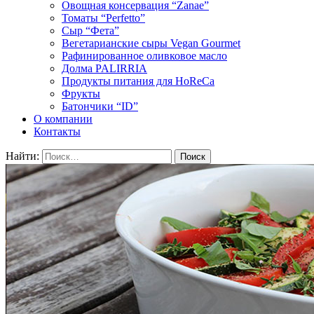
Овощная консервация “Zanae”
Томаты “Perfetto”
Сыр “Фета”
Вегетарианские сыры Vegan Gourmet
Рафинированное оливковое масло
Долма PALIRRIA
Продукты питания для HoReCa
Фрукты
Батончики “ID”
О компании
Контакты
Найти: