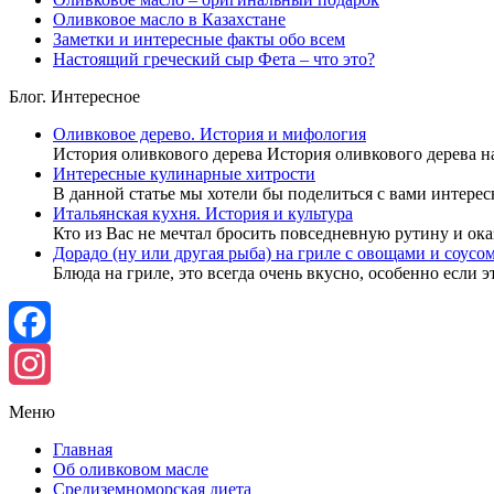
Оливковое масло в Казахстане
Заметки и интересные факты обо всем
Настоящий греческий сыр Фета – что это?
Блог. Интересное
Оливковое дерево. История и мифология
История оливкового дерева История оливкового дерева н
Интересные кулинарные хитрости
В данной статье мы хотели бы поделиться с вами интере
Итальянская кухня. История и культура
Кто из Вас не мечтал бросить повседневную рутину и ока
Дорадо (ну или другая рыба) на гриле с овощами и соусо
Блюда на гриле, это всегда очень вкусно, особенно если 
Facebook
Instagram
Меню
Главная
Об оливковом масле
Средиземноморская диета