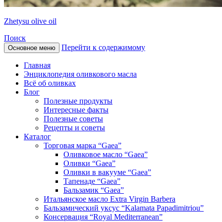
Zhetysu olive oil
Поиск
Перейти к содержимому
Основное меню
Главная
Энциклопедия оливкового масла
Всё об оливках
Блог
Полезные продукты
Интересные факты
Полезные советы
Рецепты и советы
Каталог
Торговая марка “Gaea”
Оливковое масло “Gaea”
Оливки “Gaea”
Оливки в вакууме “Gaea”
Тапенаде “Gaea”
Бальзамик “Gaea”
Итальянское масло Extra Virgin Barbera
Бальзамический уксус “Kalamata Papadimitriou”
Консервация “Royal Mediterranean”