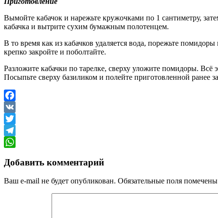
Приготовление
Вымойте кабачок и нарежьте кружочками по 1 сантиметру, зате
кабачка и вытрите сухим бумажным полотенцем.
В то время как из кабачков удаляется вода, порежьте помидоры
крепко закройте и поболтайте.
Разложите кабачки по тарелке, сверху уложите помидоры. Всё э
Посыпьте сверху базиликом и полейте приготовленной ранее з
Facebook
VK
Twitter
Telegram
WhatsApp
Добавить комментарий
Ваш e-mail не будет опубликован.
Обязательные поля помечен