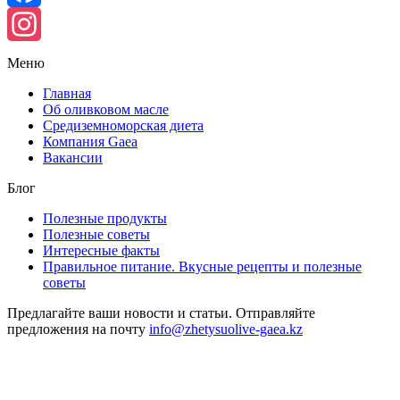
Facebook
Instagram
Меню
Главная
Об оливковом масле
Средиземноморская диета
Компания Gaea
Вакансии
Блог
Полезные продукты
Полезные советы
Интересные факты
Правильное питание. Вкусные рецепты и полезные
советы
Предлагайте ваши новости и статьи. Отправляйте
предложения на почту
info@zhetysuolive-gaea.kz