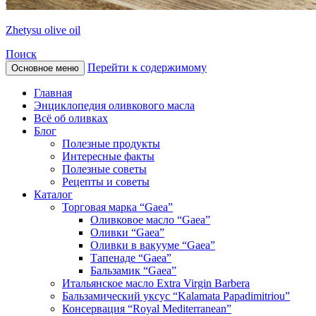
Zhetysu olive oil
Поиск
Перейти к содержимому
Основное меню
Главная
Энциклопедия оливкового масла
Всё об оливках
Блог
Полезные продукты
Интересные факты
Полезные советы
Рецепты и советы
Каталог
Торговая марка “Gaea”
Оливковое масло “Gaea”
Оливки “Gaea”
Оливки в вакууме “Gaea”
Тапенаде “Gaea”
Бальзамик “Gaea”
Итальянское масло Extra Virgin Barbera
Бальзамический уксус “Kalamata Papadimitriou”
Консервация “Royal Mediterranean”