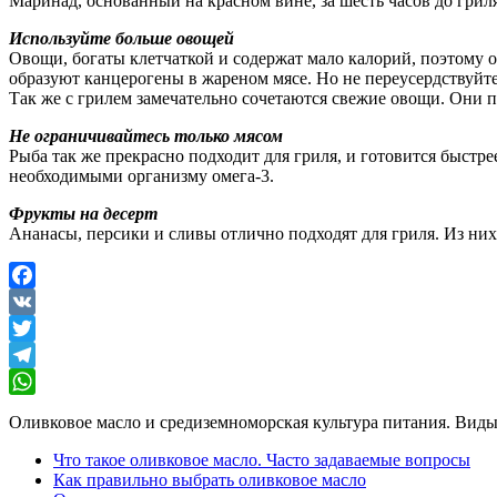
Маринад, основанный на красном вине, за шесть часов до грил
Используйте больше овощей
Овощи, богаты клетчаткой и содержат мало калорий, поэтому 
образуют канцерогены в жареном мясе. Но не переусердствуйте
Так же с грилем замечательно сочетаются свежие овощи. Они п
Не ограничивайтесь только мясом
Рыба так же прекрасно подходит для гриля, и готовится быстре
необходимыми организму омега-3.
Фрукты на десерт
Ананасы, персики и сливы отлично подходят для гриля. Из них
Facebook
VK
Twitter
Telegram
WhatsApp
Оливковое масло и средиземноморская культура питания. Виды,
Что такое оливковое масло. Часто задаваемые вопросы
Как правильно выбрать оливковое масло