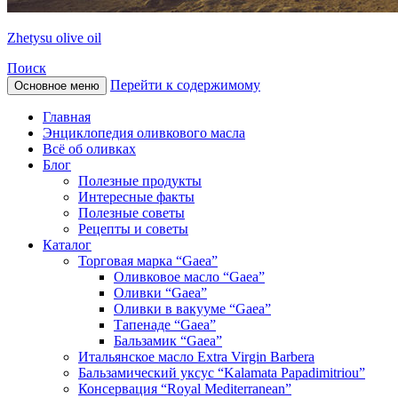
Zhetysu olive oil
Поиск
Перейти к содержимому
Основное меню
Главная
Энциклопедия оливкового масла
Всё об оливках
Блог
Полезные продукты
Интересные факты
Полезные советы
Рецепты и советы
Каталог
Торговая марка “Gaea”
Оливковое масло “Gaea”
Оливки “Gaea”
Оливки в вакууме “Gaea”
Тапенаде “Gaea”
Бальзамик “Gaea”
Итальянское масло Extra Virgin Barbera
Бальзамический уксус “Kalamata Papadimitriou”
Консервация “Royal Mediterranean”