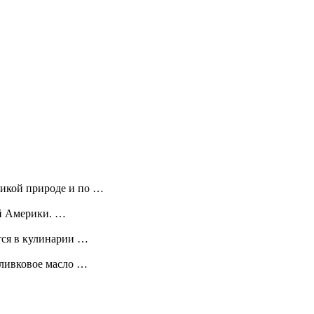
дикой природе и по …
й Америки. …
тся в кулинарии …
оливковое масло …