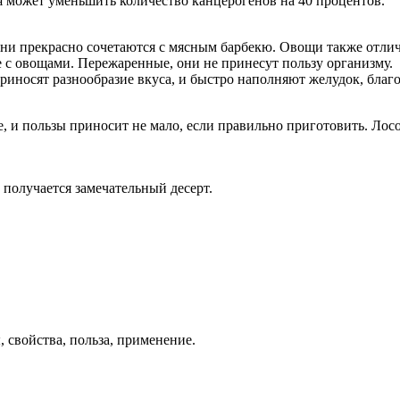
я может уменьшить количество канцерогенов на 40 процентов.
они прекрасно сочетаются с мясным барбекю. Овощи также отлич
 с овощами. Пережаренные, они не принесут пользу организму.
риносят разнообразие вкуса, и быстро наполняют желудок, благ
е, и пользы приносит не мало, если правильно приготовить. Лосо
 получается замечательный десерт.
 свойства, польза, применение.