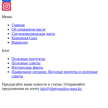
Facebook
Instagram
Меню
Главная
Об оливковом масле
Средиземноморская диета
Компания Gaea
Вакансии
Блог
Полезные продукты
Полезные советы
Интересные факты
Правильное питание. Вкусные рецепты и полезные
советы
Предлагайте ваши новости и статьи. Отправляйте
предложения на почту
info@zhetysuolive-gaea.kz