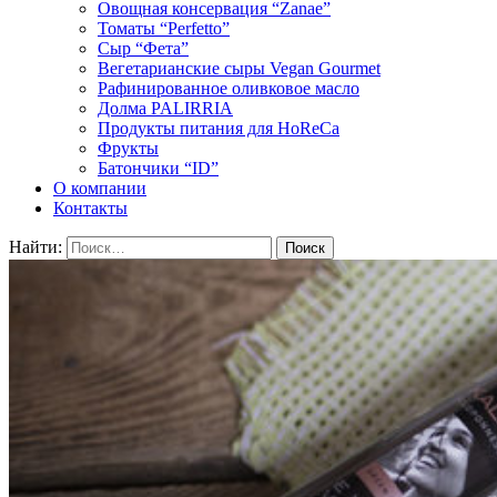
Овощная консервация “Zanae”
Томаты “Perfetto”
Сыр “Фета”
Вегетарианские сыры Vegan Gourmet
Рафинированное оливковое масло
Долма PALIRRIA
Продукты питания для HoReCa
Фрукты
Батончики “ID”
О компании
Контакты
Найти: