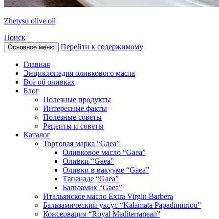
Zhetysu olive oil
Поиск
Перейти к содержимому
Основное меню
Главная
Энциклопедия оливкового масла
Всё об оливках
Блог
Полезные продукты
Интересные факты
Полезные советы
Рецепты и советы
Каталог
Торговая марка “Gaea”
Оливковое масло “Gaea”
Оливки “Gaea”
Оливки в вакууме “Gaea”
Тапенаде “Gaea”
Бальзамик “Gaea”
Итальянское масло Extra Virgin Barbera
Бальзамический уксус “Kalamata Papadimitriou”
Консервация “Royal Mediterranean”