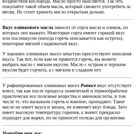
воздействия кислорода. Масло просто окисляется. Так что,
покупайте такой объем масла, который сможете употребить за
месяц. Не стоит хранить масло открытым дольше.
Вкус оливкового масла
зависит от сорта масла и оливок, из
которых оно выжато. Некоторые сорта имеют горький вкус
или послевкусие (иногда горечь описывается как острота),
некоторые мягкий сладковатый вкус.
У хороших оливковых масел зачастую присутствуют описания
вкуса. Так вот, если вам не нравится горечь, вы можете
выбрать масло с мягким вкусом. Масло с острым и терпким
вкусом будет горчить, а с мягким и сладким нет.
У рафинированных оливковых масел
Pomace
вкус отсутствует
вовсе, так как после процесса химической и термообработки
практически все полезные вещества и аминокислоты, в том
числе те, что вызывали горечь и жжение, пропадают. Такое
масло не имеет вкуса и запаха, не изменяет вкус блюда. Зато
имеет высокую температуру горения, а значит прекрасно
подходит для жарки, но не приносит пользы для организма.
Читайте так же: