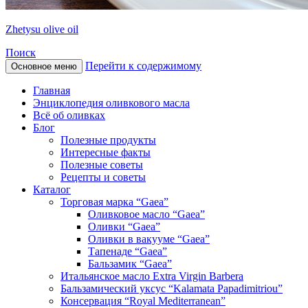
Zhetysu olive oil
Поиск
Перейти к содержимому
Основное меню
Главная
Энциклопедия оливкового масла
Всё об оливках
Блог
Полезные продукты
Интересные факты
Полезные советы
Рецепты и советы
Каталог
Торговая марка “Gaea”
Оливковое масло “Gaea”
Оливки “Gaea”
Оливки в вакууме “Gaea”
Тапенаде “Gaea”
Бальзамик “Gaea”
Итальянское масло Extra Virgin Barbera
Бальзамический уксус “Kalamata Papadimitriou”
Консервация “Royal Mediterranean”