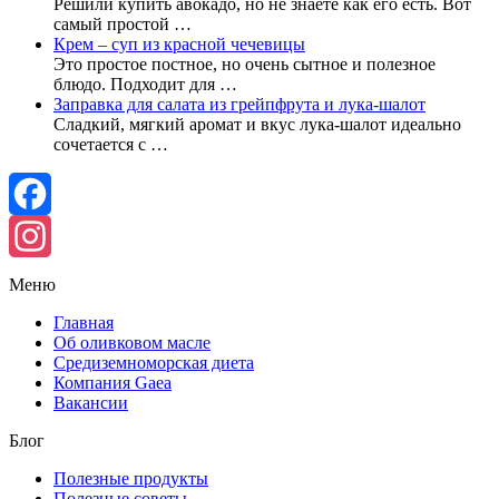
Решили купить авокадо, но не знаете как его есть. Вот
самый простой …
Крем – суп из красной чечевицы
Это простое постное, но очень сытное и полезное
блюдо. Подходит для …
Заправка для салата из грейпфрута и лука-шалот
Сладкий, мягкий аромат и вкус лука-шалот идеально
сочетается с …
Facebook
Instagram
Меню
Главная
Об оливковом масле
Средиземноморская диета
Компания Gaea
Вакансии
Блог
Полезные продукты
Полезные советы