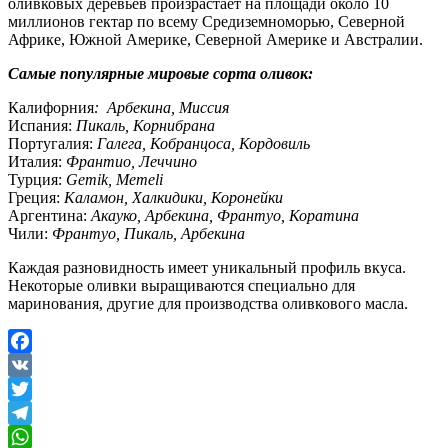
оливковых деревьев произрастает на площади около 10
миллионов гектар по всему Средиземноморью, Северной
Африке, Южной Америке, Северной Америке и Австралии.
Самые популярные мировые сорта оливок:
Калифорния
:
Арбекина, Миссия
Испания:
Пикаль, Корнибрана
Португалия:
Галега, Кобранцоса, Кордовиль
Италия:
Франтио, Леччино
Турция:
Gemik, Memeli
Греция:
Каламон, Халкидики, Коронейки
Аргентина:
Акауко, Арбекина, Франтуо, Коратина
Чили:
Франтуо, Пикаль, Арбекина
Каждая разновидность имеет уникальный профиль вкуса.
Некоторые оливки выращиваются специально для
маринования, другие для производства оливкового масла.
Facebook
VK
Twitter
Telegram