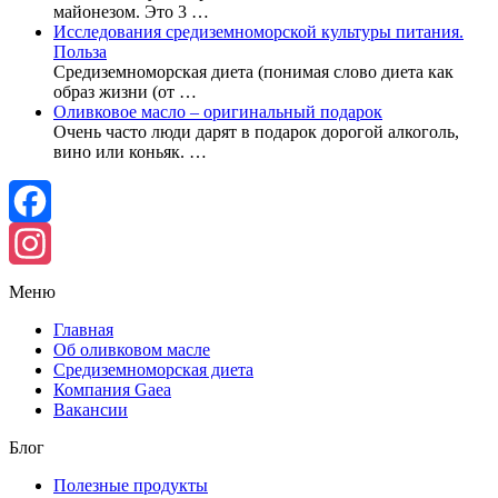
майонезом. Это 3 …
Исследования средиземноморской культуры питания.
Польза
Средиземноморская диета (понимая слово диета как
образ жизни (от …
Оливковое масло – оригинальный подарок
Очень часто люди дарят в подарок дорогой алкоголь,
вино или коньяк. …
Facebook
Instagram
Меню
Главная
Об оливковом масле
Средиземноморская диета
Компания Gaea
Вакансии
Блог
Полезные продукты