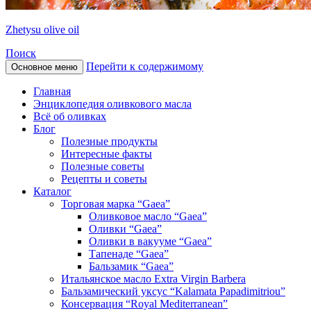
Zhetysu olive oil
Поиск
Перейти к содержимому
Основное меню
Главная
Энциклопедия оливкового масла
Всё об оливках
Блог
Полезные продукты
Интересные факты
Полезные советы
Рецепты и советы
Каталог
Торговая марка “Gaea”
Оливковое масло “Gaea”
Оливки “Gaea”
Оливки в вакууме “Gaea”
Тапенаде “Gaea”
Бальзамик “Gaea”
Итальянское масло Extra Virgin Barbera
Бальзамический уксус “Kalamata Papadimitriou”
Консервация “Royal Mediterranean”