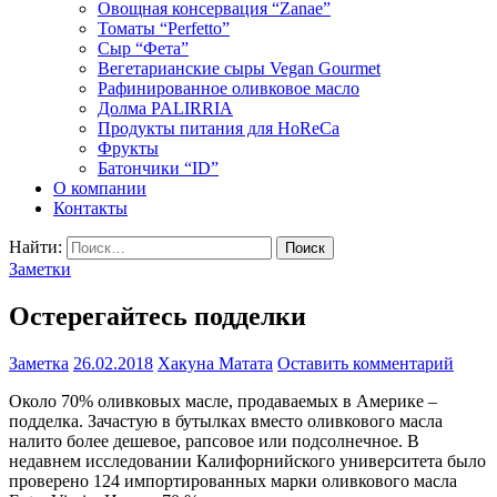
Овощная консервация “Zanae”
Томаты “Perfetto”
Сыр “Фета”
Вегетарианские сыры Vegan Gourmet
Рафинированное оливковое масло
Долма PALIRRIA
Продукты питания для HoReCa
Фрукты
Батончики “ID”
О компании
Контакты
Найти:
Заметки
Остерегайтесь подделки
Заметка
26.02.2018
Хакуна Матата
Оставить комментарий
Около 70% оливковых масле, продаваемых в Америке –
подделка. Зачастую в бутылках вместо оливкового масла
налито более дешевое, рапсовое или подсолнечное. В
недавнем исследовании Калифорнийского университета было
проверено 124 импортированных марки оливкового масла