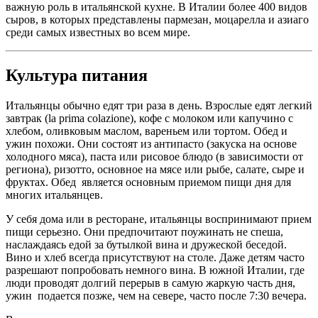
важную роль в итальянской кухне. В Италии более 400 видов
сыров, в которых представлены пармезан, моцарелла и азиаго
среди самых известных во всем мире.
Культура питания
Итальянцы обычно едят три раза в день. Взрослые едят легкий
завтрак (la prima colazione), кофе с молоком или капучино с
хлебом, оливковым маслом, вареньем или тортом. Обед и
ужин похожи. Они состоят из антипасто (закуска на основе
холодного мяса), паста или рисовое блюдо (в зависимости от
региона), ризотто, основное на мясе или рыбе, салате, сыре и
фруктах. Обед является основным приемом пищи дня для
многих итальянцев.
У себя дома или в ресторане, итальянцы воспринимают прием
пищи серьезно. Они предпочитают поужинать не спеша,
наслаждаясь едой за бутылкой вина и дружеской беседой.
Вино и хлеб всегда присутствуют на столе. Даже детям часто
разрешают попробовать немного вина. В южной Италии, где
люди проводят долгий перерыв в самую жаркую часть дня,
ужин подается позже, чем на севере, часто после 7:30 вечера.