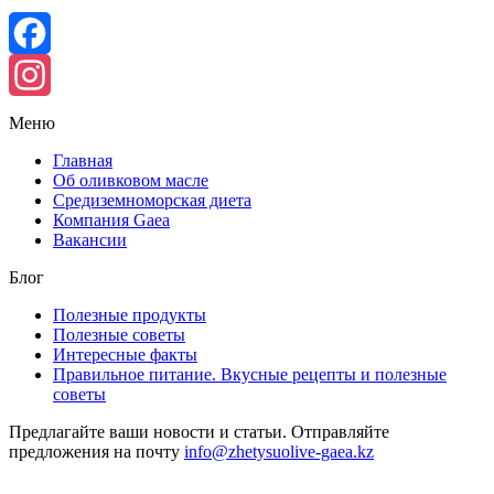
Facebook
Instagram
Меню
Главная
Об оливковом масле
Средиземноморская диета
Компания Gaea
Вакансии
Блог
Полезные продукты
Полезные советы
Интересные факты
Правильное питание. Вкусные рецепты и полезные
советы
Предлагайте ваши новости и статьи. Отправляйте
предложения на почту
info@zhetysuolive-gaea.kz