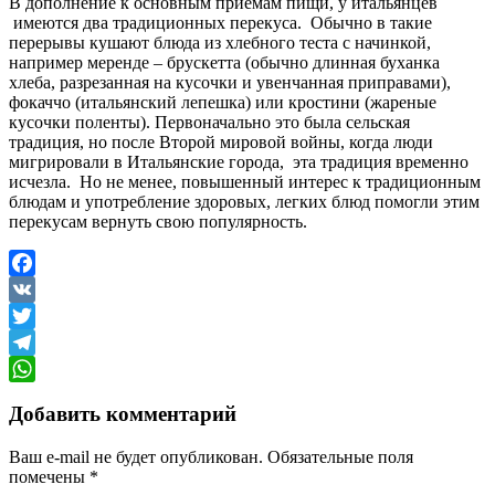
В дополнение к основным приемам пищи, у итальянцев
имеются два традиционных перекуса. Обычно в такие
перерывы кушают блюда из хлебного теста с начинкой,
например меренде – брускетта (обычно длинная буханка
хлеба, разрезанная на кусочки и увенчанная приправами),
фокаччо (итальянский лепешка) или кростини (жареные
кусочки поленты). Первоначально это была сельская
традиция, но после Второй мировой войны, когда люди
мигрировали в Итальянские города, эта традиция временно
исчезла. Но не менее, повышенный интерес к традиционным
блюдам и употребление здоровых, легких блюд помогли этим
перекусам вернуть свою популярность.
Facebook
VK
Twitter
Telegram
WhatsApp
Добавить комментарий
Ваш e-mail не будет опубликован.
Обязательные поля
помечены
*