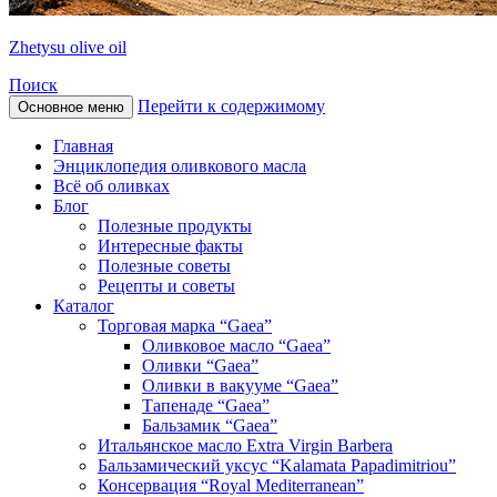
Zhetysu olive oil
Поиск
Перейти к содержимому
Основное меню
Главная
Энциклопедия оливкового масла
Всё об оливках
Блог
Полезные продукты
Интересные факты
Полезные советы
Рецепты и советы
Каталог
Торговая марка “Gaea”
Оливковое масло “Gaea”
Оливки “Gaea”
Оливки в вакууме “Gaea”
Тапенаде “Gaea”
Бальзамик “Gaea”
Итальянское масло Extra Virgin Barbera
Бальзамический уксус “Kalamata Papadimitriou”
Консервация “Royal Mediterranean”