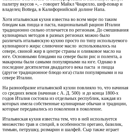
палитру вкусов », – говорит Майкл Чиарелло, шеф-повар и
владелец Bottega, в Калифорнийской долине Напа.
Хотя итальянская кухня известна во всем мире по таким
блюдам как пицца и паста, национальный рацион Италии
традиционно сильно отличается по регионам. До смешивания
кулинарных методов в разных регионах можно было
различать итальянскую кухню просто по типу используемого
кулинарного жира: сливочное масло использовалось на
севере, свиной жир в центре страны и оливковое масло на
юге. Основными блюдами на севере были рис и полента, а
макароны были самыми популярными на юге. Однако в
последние десятилетия двадцатого века паста и пицца
(другое традиционное блюдо юга) стали популярными и на
севере Италии.
На разнообразие итальянской кухни повлияло то, что начиная
со средних веков (начиная с А. Д. 500) и до конца 1800-х
годов Италия состояла из отдельных республик, каждая из
которых имела собственные кулинарные обычаи и традиции,
которые передавались из поколения в поколение.
Итальянская кухня известна тем, что в ней используется
множество трав и специй, в особенности орегано, базилик,
тимьян, петрушку, розмарин и шалфей. Сыр также играет