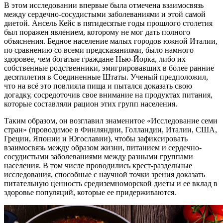
В этом исследовании впервые была отмечена взаимосвязь
между сердечно-сосудистыми заболеваниями и этой самой
диетой. Ансель Кейс в пятидесятые годы прошлого столетия
был поражен явлением, которому не мог дать полного
объяснения. Бедное население малых городов южной Италии,
по сравнению со всеми предсказаниями, было намного
здоровее, чем богатые граждане Нью-Йорка, либо их
собственные родственники, эмигрировавших в более ранние
десятилетия в Соединенные Штаты. Ученый предположил,
что на всё это повлияла пища и пытался доказать свою
догадку, сосредоточив свое внимание на продуктах питания,
которые составляли рацион этих групп населения.
Таким образом, он возглавил знаменитое «Исследование семи
стран» (проводимое в Финляндии, Голландии, Италии, США,
Греции, Японии и Югославии), чтобы зафиксировать
взаимосвязь между образом жизни, питанием и сердечно-
сосудистыми заболеваниями между разными группами
населения. В том числе проводились крест-раздельные
исследования, способные с научной точки зрения доказать
питательную ценность средиземноморской диеты и ее вклад в
здоровье популяций, которые ее придерживаются.