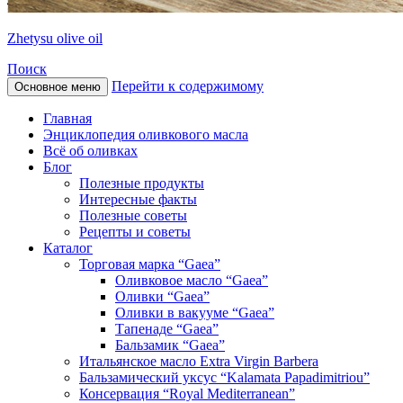
Zhetysu olive oil
Поиск
Перейти к содержимому
Основное меню
Главная
Энциклопедия оливкового масла
Всё об оливках
Блог
Полезные продукты
Интересные факты
Полезные советы
Рецепты и советы
Каталог
Торговая марка “Gaea”
Оливковое масло “Gaea”
Оливки “Gaea”
Оливки в вакууме “Gaea”
Тапенаде “Gaea”
Бальзамик “Gaea”
Итальянское масло Extra Virgin Barbera
Бальзамический уксус “Kalamata Papadimitriou”
Консервация “Royal Mediterranean”