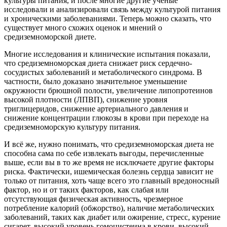
культуры питания, и после многие другие ученые
исследовали и анализировали связь между культурой питания
и хроническими заболеваниями. Теперь можно сказать, что
существует много схожих оценок и мнений о
средиземноморской диете.
Многие исследования и клинические испытания показали,
что средиземноморская диета снижает риск сердечно-
сосудистых заболеваний и метаболического синдрома. В
частности, было доказано значительное уменьшение
окружности брюшной полости, увеличение липопротеинов
высокой плотности (ЛПВП), снижение уровня
триглицеридов, снижение артериального давления и
снижение концентрации глюкозы в крови при переходе на
средиземноморскую культуру питания.
И всё же, нужно понимать, что средиземноморская диета не
способна сама по себе извлекать выгоды, перечисленные
выше, если вы в то же время не исключаете другие факторы
риска. Фактически, ишемическая болезнь сердца зависит не
только от питания, хоть чаще всего это главный вредоносный
фактор, но и от таких факторов, как слабая или
отсутствующая физическая активность, чрезмерное
потребление калорий (обжорство), наличие метаболических
заболеваний, таких как диабет или ожирение, стресс, курение
сигарет, высокий уровень гомоцистеина в крови, высокий