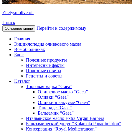
Zhetysu olive oil
Поиск
Перейти к содержимому
Основное меню
Главная
Энциклопедия оливкового масла
Всё об оливках
Блог
Полезные продукты
Интересные факты
Полезные советы
Рецепты и советы
Каталог
Торговая марка “Gaea”
Оливковое масло “Gaea”
Оливки “Gaea”
Оливки в вакууме “Gaea”
Тапенаде “Gaea”
Бальзамик “Gaea”
Итальянское масло Extra Virgin Barbera
Бальзамический уксус “Kalamata Papadimitriou”
Консервация “Royal Mediterranean”