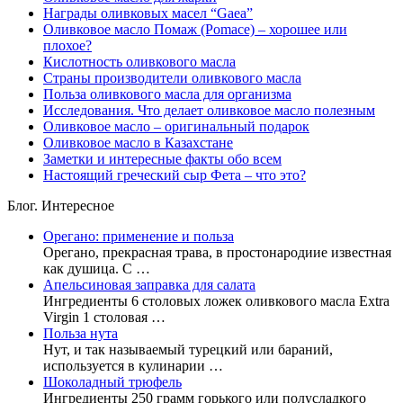
Награды оливковых масел “Gaea”
Оливковое масло Помаж (Pomace) – хорошее или
плохое?
Кислотность оливкового масла
Страны производители оливкового масла
Польза оливкового масла для организма
Исследования. Что делает оливковое масло полезным
Оливковое масло – оригинальный подарок
Оливковое масло в Казахстане
Заметки и интересные факты обо всем
Настоящий греческий сыр Фета – что это?
Блог. Интересное
Орегано: применение и польза
Орегано, прекрасная трава, в простонародиие известная
как душица. С …
Апельсиновая заправка для салата
Ингредиенты 6 столовых ложек оливкового масла Extra
Virgin 1 столовая …
Польза нута
Нут, и так называемый турецкий или бараний,
используется в кулинарии …
Шоколадный трюфель
Ингредиенты 250 грамм горького или полусладкого