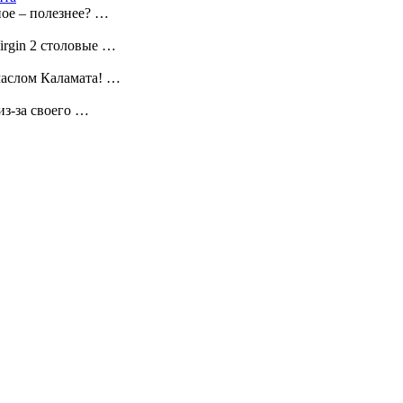
ное – полезнее? …
irgin 2 столовые …
маслом Каламата! …
из-за своего …