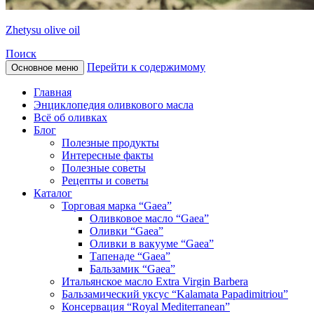
Zhetysu olive oil
Поиск
Перейти к содержимому
Основное меню
Главная
Энциклопедия оливкового масла
Всё об оливках
Блог
Полезные продукты
Интересные факты
Полезные советы
Рецепты и советы
Каталог
Торговая марка “Gaea”
Оливковое масло “Gaea”
Оливки “Gaea”
Оливки в вакууме “Gaea”
Тапенаде “Gaea”
Бальзамик “Gaea”
Итальянское масло Extra Virgin Barbera
Бальзамический уксус “Kalamata Papadimitriou”
Консервация “Royal Mediterranean”