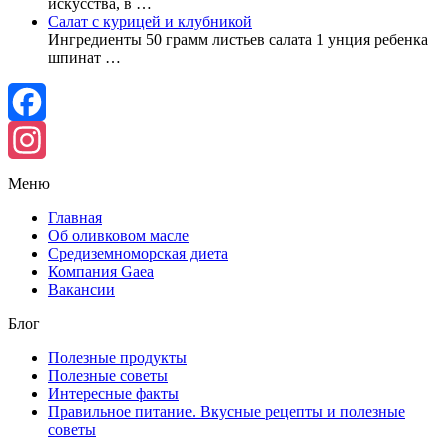
искусства, в …
Салат с курицей и клубникой
Ингредиенты 50 грамм листьев салата 1 унция ребенка
шпинат …
Facebook
Instagram
Меню
Главная
Об оливковом масле
Средиземноморская диета
Компания Gaea
Вакансии
Блог
Полезные продукты
Полезные советы
Интересные факты
Правильное питание. Вкусные рецепты и полезные
советы