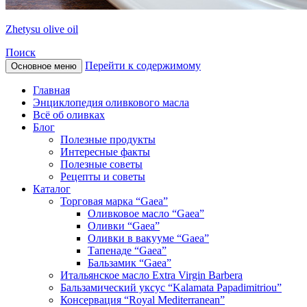
Zhetysu olive oil
Поиск
Перейти к содержимому
Основное меню
Главная
Энциклопедия оливкового масла
Всё об оливках
Блог
Полезные продукты
Интересные факты
Полезные советы
Рецепты и советы
Каталог
Торговая марка “Gaea”
Оливковое масло “Gaea”
Оливки “Gaea”
Оливки в вакууме “Gaea”
Тапенаде “Gaea”
Бальзамик “Gaea”
Итальянское масло Extra Virgin Barbera
Бальзамический уксус “Kalamata Papadimitriou”
Консервация “Royal Mediterranean”