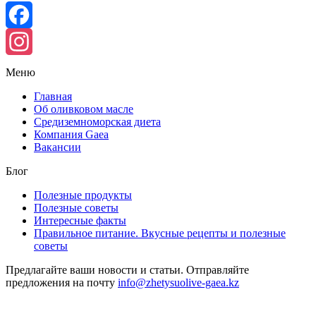
Facebook
Instagram
Меню
Главная
Об оливковом масле
Средиземноморская диета
Компания Gaea
Вакансии
Блог
Полезные продукты
Полезные советы
Интересные факты
Правильное питание. Вкусные рецепты и полезные
советы
Предлагайте ваши новости и статьи. Отправляйте
предложения на почту
info@zhetysuolive-gaea.kz