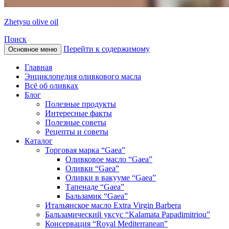
Zhetysu olive oil
Поиск
Перейти к содержимому
Основное меню
Главная
Энциклопедия оливкового масла
Всё об оливках
Блог
Полезные продукты
Интересные факты
Полезные советы
Рецепты и советы
Каталог
Торговая марка “Gaea”
Оливковое масло “Gaea”
Оливки “Gaea”
Оливки в вакууме “Gaea”
Тапенаде “Gaea”
Бальзамик “Gaea”
Итальянское масло Extra Virgin Barbera
Бальзамический уксус “Kalamata Papadimitriou”
Консервация “Royal Mediterranean”