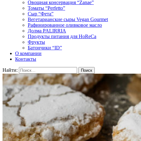
Овощная консервация “Zanae”
Томаты “Perfetto”
Сыр “Фета”
Вегетарианские сыры Vegan Gourmet
Рафинированное оливковое масло
Долма PALIRRIA
Продукты питания для HoReCa
Фрукты
Батончики “ID”
О компании
Контакты
Найти: