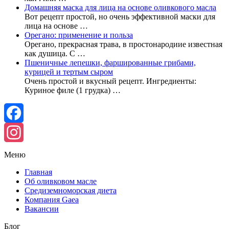
Домашняя маска для лица на основе оливкового масла
Вот рецепт простой, но очень эффективной маски для
лица на основе …
Орегано: применение и польза
Орегано, прекрасная трава, в простонародиие известная
как душица. С …
Пшеничные лепешки, фаршированные грибами,
курицей и тертым сыром
Очень простой и вкусный рецепт. Ингредиенты:
Куриное филе (1 грудка) …
Facebook
Instagram
Меню
Главная
Об оливковом масле
Средиземноморская диета
Компания Gaea
Вакансии
Блог