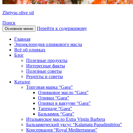
Zhetysu olive oil
Поиск
Перейти к содержимому
Основное меню
Главная
Энциклопедия оливкового масла
Всё об оливках
Блог
Полезные продукты
Интересные факты
Полезные советы
Рецепты и советы
Каталог
Торговая марка “Gaea”
Оливковое масло “Gaea”
Оливки “Gaea”
Оливки в вакууме “Gaea”
Тапенаде “Gaea”
Бальзамик “Gaea”
Итальянское масло Extra Virgin Barbera
Бальзамический уксус “Kalamata Papadimitriou”
Консервация “Royal Mediterranean”