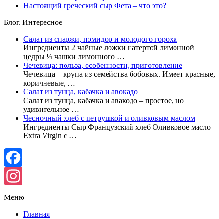
Настоящий греческий сыр Фета – что это?
Блог. Интересное
Салат из спаржи, помидор и молодого гороха
Ингредиенты 2 чайные ложки натертой лимонной
цедры ¼ чашки лимонного …
Чечевица: польза, особенности, приготовление
Чечевица – крупа из семейства бобовых. Имеет красные,
коричневые, …
Салат из тунца, кабачка и авокадо
Салат из тунца, кабачка и авакодо – простое, но
удивительное …
Чесночный хлеб с петрушкой и оливковым маслом
Ингредиенты Сыр Французский хлеб Оливковое масло
Extra Virgin с …
Facebook
Instagram
Меню
Главная