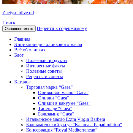
Zhetysu olive oil
Поиск
Перейти к содержимому
Основное меню
Главная
Энциклопедия оливкового масла
Всё об оливках
Блог
Полезные продукты
Интересные факты
Полезные советы
Рецепты и советы
Каталог
Торговая марка “Gaea”
Оливковое масло “Gaea”
Оливки “Gaea”
Оливки в вакууме “Gaea”
Тапенаде “Gaea”
Бальзамик “Gaea”
Итальянское масло Extra Virgin Barbera
Бальзамический уксус “Kalamata Papadimitriou”
Консервация “Royal Mediterranean”