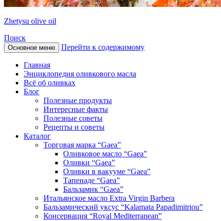
Zhetysu olive oil
Поиск
Перейти к содержимому
Основное меню
Главная
Энциклопедия оливкового масла
Всё об оливках
Блог
Полезные продукты
Интересные факты
Полезные советы
Рецепты и советы
Каталог
Торговая марка “Gaea”
Оливковое масло “Gaea”
Оливки “Gaea”
Оливки в вакууме “Gaea”
Тапенаде “Gaea”
Бальзамик “Gaea”
Итальянское масло Extra Virgin Barbera
Бальзамический уксус “Kalamata Papadimitriou”
Консервация “Royal Mediterranean”