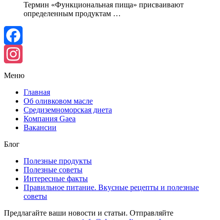
Термин «Функциональная пища» присваивают
определенным продуктам …
Facebook
Instagram
Меню
Главная
Об оливковом масле
Средиземноморская диета
Компания Gaea
Вакансии
Блог
Полезные продукты
Полезные советы
Интересные факты
Правильное питание. Вкусные рецепты и полезные
советы
Предлагайте ваши новости и статьи. Отправляйте