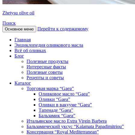
Zhetysu olive oil
Поиск
Перейти к содержимому
Основное меню
Главная
Энциклопедия оливкового масла
Всё об оливках
Блог
Полезные продукты
Интересные факты
Полезные советы
Рецепты и советы
Каталог
Торговая марка “Gaea”
Оливковое масло “Gaea”
Оливки “Gaea”
Оливки в вакууме “Gaea”
Тапенаде “Gaea”
Бальзамик “Gaea”
Итальянское масло Extra Virgin Barbera
Бальзамический уксус “Kalamata Papadimitriou”
Консервация “Royal Mediterranean”