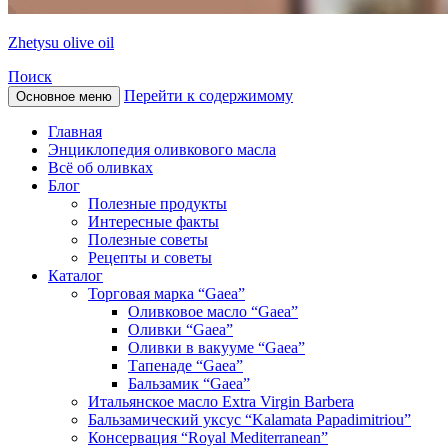
Zhetysu olive oil
Поиск
Перейти к содержимому
Основное меню
Главная
Энциклопедия оливкового масла
Всё об оливках
Блог
Полезные продукты
Интересные факты
Полезные советы
Рецепты и советы
Каталог
Торговая марка “Gaea”
Оливковое масло “Gaea”
Оливки “Gaea”
Оливки в вакууме “Gaea”
Тапенаде “Gaea”
Бальзамик “Gaea”
Итальянское масло Extra Virgin Barbera
Бальзамический уксус “Kalamata Papadimitriou”
Консервация “Royal Mediterranean”