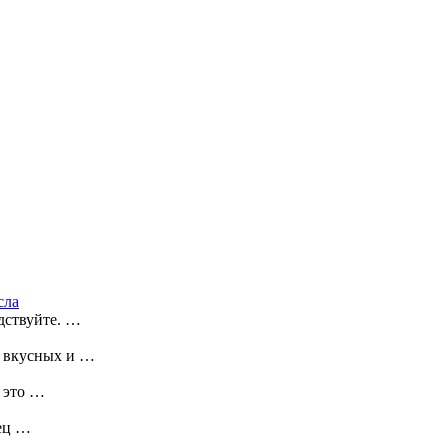
сла
дствуйте. …
х вкусных и …
– это …
рец …