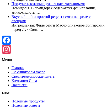
Продукты, которые делают нас счастливыми
Помидоры. В помидорах содержится фенилаланин,
аминокислота, …
Вкуснейший и простой рецепт семги на гриле с
овощами
Ингредиенты: Филе семги Масло оливковое Болгарский
перец Лук Соль, …
Facebook
Instagram
Меню
Главная
Об оливковом масле
Средиземноморская диета
Компания Gaea
Вакансии
Блог
Полезные продукты
Полезные советы