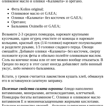
оливковое масло и оливки «Каламата» и орегано.
Фета Kolios original;
Оливковое масло от GAEA;
Оливки «Каламата» без косточек от GAEA;
Орегано;
Бальзамик Oximello от GAEA;
Возьмите 2-3 средних помидора, нарежьте крупными
кусочками, один огурец очистите от кожицы и нарежьте
кольцами, красный лук (1/4 головки) нарежьте полукольцами
и разделите руками, 1/3 головки сладкого перца. Овощи
смешайте. Добавьте оливки «Каламата» без косточек, сверху
положите кусок феты и обильно полейте оливковым маслом.
Соль на кончике ножа или от нее можно вообще отказаться. В
Греции по вкусу в этот салат иногда добавляют либо винный
уксус, либо немного бальзамика.
Кстати, у греков считается лакомством кушать хлеб, обмакнув
его в оставшуюся салатную заправку.
Полезные свойства салата огромны
: блюдо наполнено
витаминами, минералами, антиоксидантами, клетчаткой.
Помидоры богаты витамином C. Оливки и оливковое масло
витамином Е и мононенасыщенными жирными кислотами.
Большое количество овощей – большое содержание клетчатки,