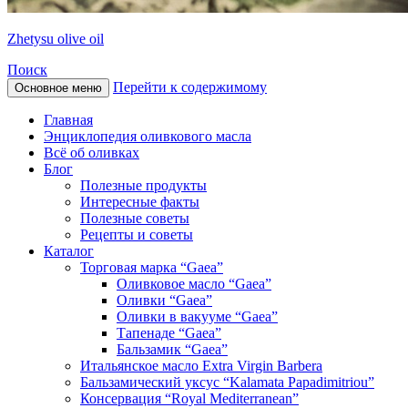
Zhetysu olive oil
Поиск
Перейти к содержимому
Основное меню
Главная
Энциклопедия оливкового масла
Всё об оливках
Блог
Полезные продукты
Интересные факты
Полезные советы
Рецепты и советы
Каталог
Торговая марка “Gaea”
Оливковое масло “Gaea”
Оливки “Gaea”
Оливки в вакууме “Gaea”
Тапенаде “Gaea”
Бальзамик “Gaea”
Итальянское масло Extra Virgin Barbera
Бальзамический уксус “Kalamata Papadimitriou”
Консервация “Royal Mediterranean”