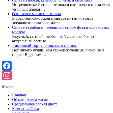
Салат из арбуза, каперсов, оливок и сыра фета
Ингредиенты: 2 столовые ложки оливкового масла extra
virgin для жарки …
Оливковое масло и выпечка
В средиземноморской культуре питания всегда
добавляют оливковое масло …
Салат из грибов и чечевицы с сыром фета и оливковым
маслом
Вкусный, сытный, необычный салат, особенно
актуальный осенью. …
Лимонный торт с оливковым маслом
Нет ничего лучше, чем свежеиспеченный лимонный
пирог! В данном …
Facebook
Instagram
Меню
Главная
Об оливковом масле
Средиземноморская диета
Компания Gaea