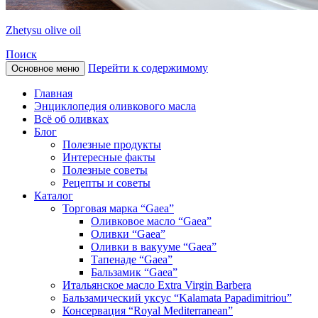
Zhetysu olive oil
Поиск
Перейти к содержимому
Основное меню
Главная
Энциклопедия оливкового масла
Всё об оливках
Блог
Полезные продукты
Интересные факты
Полезные советы
Рецепты и советы
Каталог
Торговая марка “Gaea”
Оливковое масло “Gaea”
Оливки “Gaea”
Оливки в вакууме “Gaea”
Тапенаде “Gaea”
Бальзамик “Gaea”
Итальянское масло Extra Virgin Barbera
Бальзамический уксус “Kalamata Papadimitriou”
Консервация “Royal Mediterranean”