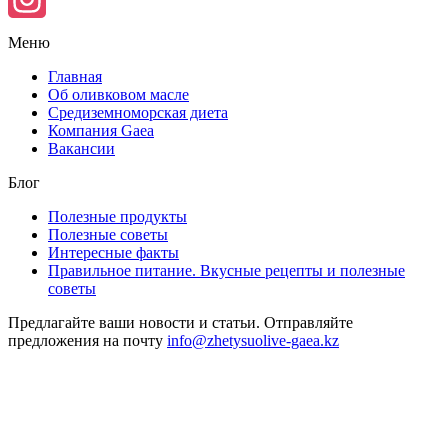
Instagram
Меню
Главная
Об оливковом масле
Средиземноморская диета
Компания Gaea
Вакансии
Блог
Полезные продукты
Полезные советы
Интересные факты
Правильное питание. Вкусные рецепты и полезные
советы
Предлагайте ваши новости и статьи. Отправляйте
предложения на почту
info@zhetysuolive-gaea.kz