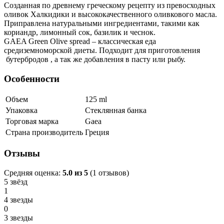
Созданная по древнему греческому рецепту из превосходных
оливок Халкидики и высококачественного оливкового масла.
Приправлена натуральными ингредиентами, такими как
кориандр, лимонный сок, базилик и чеснок.
GAEA Green Olive spread – классическая еда
средиземноморской диеты. Подходит для приготовления
бутербродов , а так же добавления в пасту или рыбу.
Особенности
Объем
125
ml
Упаковка
Стеклянная банка
Торговая марка
Gaea
Страна производитель
Греция
Отзывы
Средняя оценка:
5.0
из
5
(
1
отзывов)
5 звёзд
1
4 звезды
0
3 звезды