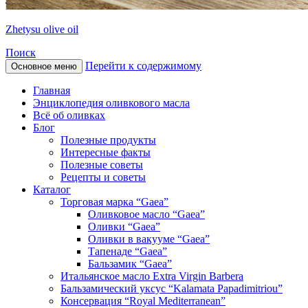
Zhetysu olive oil
Поиск
Перейти к содержимому
Основное меню
Главная
Энциклопедия оливкового масла
Всё об оливках
Блог
Полезные продукты
Интересные факты
Полезные советы
Рецепты и советы
Каталог
Торговая марка “Gaea”
Оливковое масло “Gaea”
Оливки “Gaea”
Оливки в вакууме “Gaea”
Тапенаде “Gaea”
Бальзамик “Gaea”
Итальянское масло Extra Virgin Barbera
Бальзамический уксус “Kalamata Papadimitriou”
Консервация “Royal Mediterranean”