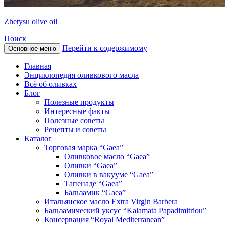
Zhetysu olive oil
Поиск
Перейти к содержимому
Основное меню
Главная
Энциклопедия оливкового масла
Всё об оливках
Блог
Полезные продукты
Интересные факты
Полезные советы
Рецепты и советы
Каталог
Торговая марка “Gaea”
Оливковое масло “Gaea”
Оливки “Gaea”
Оливки в вакууме “Gaea”
Тапенаде “Gaea”
Бальзамик “Gaea”
Итальянское масло Extra Virgin Barbera
Бальзамический уксус “Kalamata Papadimitriou”
Консервация “Royal Mediterranean”