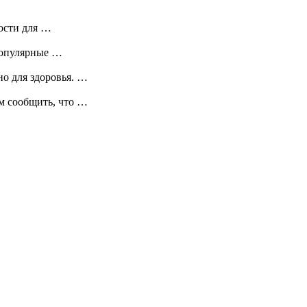
ости для …
популярные …
но для здоровья. …
м сообщить, что …