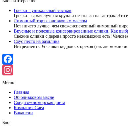
Блог. Интересное
Гречка – уникальный завтрак
Гречка – самая лучшая крупа и не только на завтрак. Это
Лимонный торт с оливковым маслом
Нет ничего лучше, чем свежеиспеченный лимонный пир
Вкусные и полезные консервированные оливки. Как выбр
Свежие оливки с дерева просто невозможно есть! Челов
Соус песто из базилика
Ингредиенты ¼ чашки кедровых орехов (так же можно и
Facebook
Instagram
Меню
Главная
Об оливковом масле
Средиземноморская диета
Компания Gaea
Вакансии
Блог