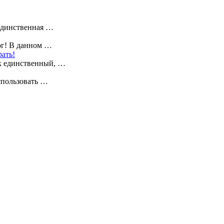
 единственная …
ог! В данном …
ать!
ек единственный, …
спользовать …