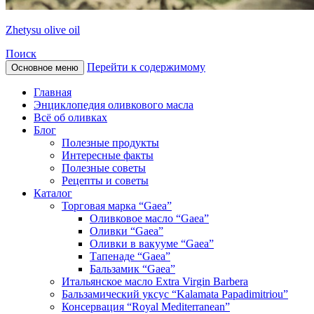
Zhetysu olive oil
Поиск
Перейти к содержимому
Основное меню
Главная
Энциклопедия оливкового масла
Всё об оливках
Блог
Полезные продукты
Интересные факты
Полезные советы
Рецепты и советы
Каталог
Торговая марка “Gaea”
Оливковое масло “Gaea”
Оливки “Gaea”
Оливки в вакууме “Gaea”
Тапенаде “Gaea”
Бальзамик “Gaea”
Итальянское масло Extra Virgin Barbera
Бальзамический уксус “Kalamata Papadimitriou”
Консервация “Royal Mediterranean”