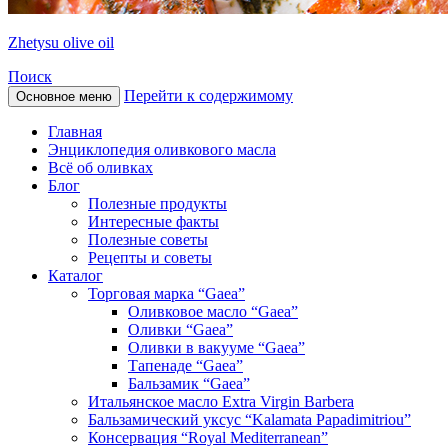
Zhetysu olive oil
Поиск
Перейти к содержимому
Основное меню
Главная
Энциклопедия оливкового масла
Всё об оливках
Блог
Полезные продукты
Интересные факты
Полезные советы
Рецепты и советы
Каталог
Торговая марка “Gaea”
Оливковое масло “Gaea”
Оливки “Gaea”
Оливки в вакууме “Gaea”
Тапенаде “Gaea”
Бальзамик “Gaea”
Итальянское масло Extra Virgin Barbera
Бальзамический уксус “Kalamata Papadimitriou”
Консервация “Royal Mediterranean”