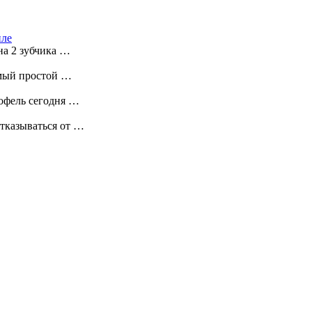
иле
на 2 зубчика …
самый простой …
тофель сегодня …
тказываться от …