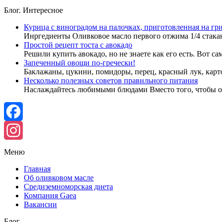
Блог. Интересное
Курица с виноградом на палочках, приготовленная на гр
Инргедиенты Оливковое масло первого отжима 1/4 стака
Простой рецепт тоста с авокадо
Решили купить авокадо, но не знаете как его есть. Вот 
Запеченный овощи по-гречески!
Баклажаны, цукини, помидоры, перец, красный лук, кар
Несколько полезных советов правильного питания
Наслаждайтесь любимыми блюдами Вместо того, чтобы о
Facebook
Instagram
Меню
Главная
Об оливковом масле
Средиземноморская диета
Компания Gaea
Вакансии
Блог