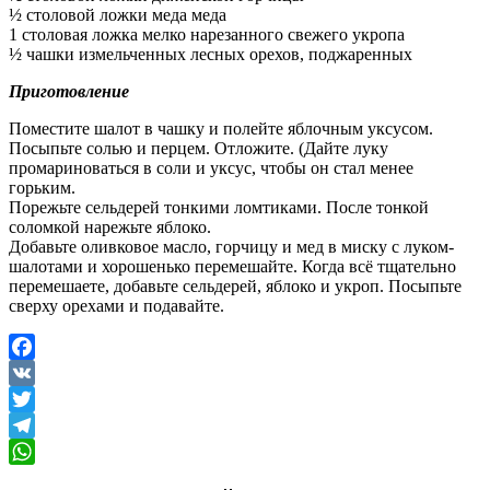
½ столовой ложки меда меда
1 столовая ложка мелко нарезанного свежего укропа
½ чашки измельченных лесных орехов, поджаренных
Приготовление
Поместите шалот в чашку и полейте яблочным уксусом.
Посыпьте солью и перцем. Отложите. (Дайте луку
промариноваться в соли и уксус, чтобы он стал менее
горьким.
Порежьте сельдерей тонкими ломтиками. После тонкой
соломкой нарежьте яблоко.
Добавьте оливковое масло, горчицу и мед в миску с луком-
шалотами и хорошенько перемешайте. Когда всё тщательно
перемешаете, добавьте сельдерей, яблоко и укроп. Посыпьте
сверху орехами и подавайте.
Facebook
VK
Twitter
Telegram
WhatsApp