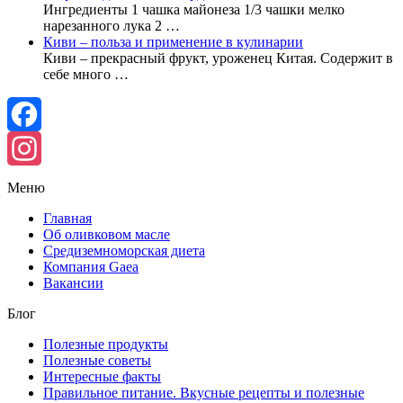
Ингредиенты 1 чашка майонеза 1/3 чашки мелко
нарезанного лука 2 …
Киви – польза и применение в кулинарии
Киви – прекрасный фрукт, уроженец Китая. Содержит в
себе много …
Facebook
Instagram
Меню
Главная
Об оливковом масле
Средиземноморская диета
Компания Gaea
Вакансии
Блог
Полезные продукты
Полезные советы
Интересные факты
Правильное питание. Вкусные рецепты и полезные