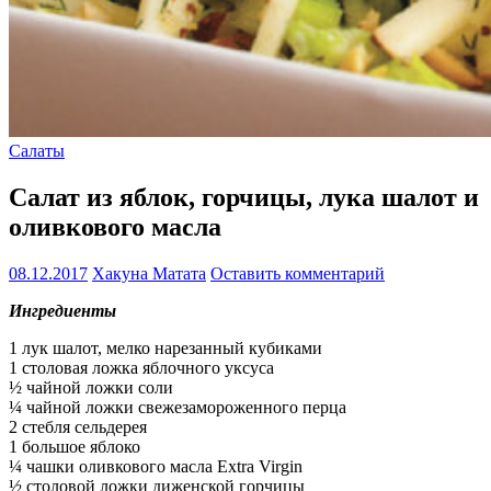
Салаты
Салат из яблок, горчицы, лука шалот и
оливкового масла
08.12.2017
Хакуна Матата
Оставить комментарий
Ингредиенты
1 лук шалот, мелко нарезанный кубиками
1 столовая ложка яблочного уксуса
½ чайной ложки соли
¼ чайной ложки свежезамороженного перца
2 стебля сельдерея
1 большое яблоко
¼ чашки оливкового масла Extra Virgin
½ столовой ложки диженской горчицы