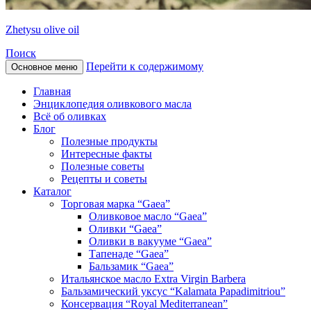
Zhetysu olive oil
Поиск
Перейти к содержимому
Основное меню
Главная
Энциклопедия оливкового масла
Всё об оливках
Блог
Полезные продукты
Интересные факты
Полезные советы
Рецепты и советы
Каталог
Торговая марка “Gaea”
Оливковое масло “Gaea”
Оливки “Gaea”
Оливки в вакууме “Gaea”
Тапенаде “Gaea”
Бальзамик “Gaea”
Итальянское масло Extra Virgin Barbera
Бальзамический уксус “Kalamata Papadimitriou”
Консервация “Royal Mediterranean”