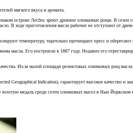
ителей мягкого вкуса и аромата.
еньком острове Лесбос зреют древние оливковые рощи. В сезон 
ло. В ходе приготовления масла рабочие не отступают от дре
ролируют температуру, тщательно прочищают пресс и оберегают м
жима масла. Его построили в 1887 году. Недавно его отреставри
и качества. Из-за малой площади реликтовых оливковых рощ масл
ted Geographical Indication), гарантирует высокое качество и з
ло золотую медаль среди сотен оливковых масел в Нью Йоркском 