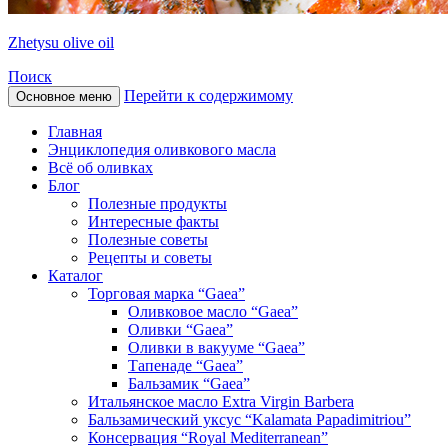
Zhetysu olive oil
Поиск
Перейти к содержимому
Основное меню
Главная
Энциклопедия оливкового масла
Всё об оливках
Блог
Полезные продукты
Интересные факты
Полезные советы
Рецепты и советы
Каталог
Торговая марка “Gaea”
Оливковое масло “Gaea”
Оливки “Gaea”
Оливки в вакууме “Gaea”
Тапенаде “Gaea”
Бальзамик “Gaea”
Итальянское масло Extra Virgin Barbera
Бальзамический уксус “Kalamata Papadimitriou”
Консервация “Royal Mediterranean”