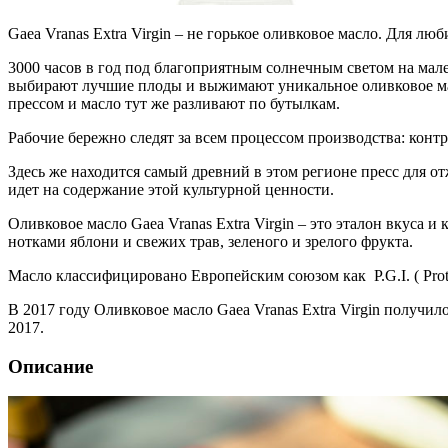
Gaea Vranas Extra Virgin – не горькое оливковое масло. Для люб
3000 часов в год под благоприятным солнечным светом на мал
выбирают лучшие плоды и выжимают уникальное оливковое мас
прессом и масло тут же разливают по бутылкам.
Рабочие бережно следят за всем процессом производства: конт
Здесь же находится самый древний в этом регионе пресс для от
идет на содержание этой культурной ценности.
Оливковое масло Gaea Vranas Extra Virgin – это эталон вкуса 
нотками яблони и свежих трав, зеленого и зрелого фрукта.
Масло классифицировано Европейским союзом как P.G.I. ( Protec
В 2017 году Оливковое масло Gaea Vranas Extra Virgin получи
2017.
Описание